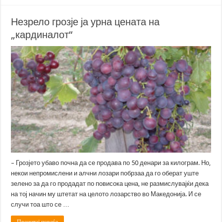
Незрело грозје ја урна цената на
„кардиналот“
– Грозјето убаво почна да се продава по 50 денари за килограм. Но,
некои непромислени и алчни лозари побрзаа да го оберат уште
зелено за да го продадат по повисока цена, не размислувајќи дека
на тој начин му штетат на целото лозарство во Македонија. И се
случи тоа што се …
Прочитај повеќе