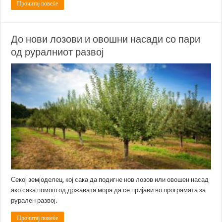
Прочитај повеќе
До нови лозови и овошни насади со пари
од руралниот развој
Секој земјоделец, кој сака да подигне нов лозов или овошен насад
ако сака помош од државата мора да се пријави во програмата за
рурален развој.
Прочитај повеќе