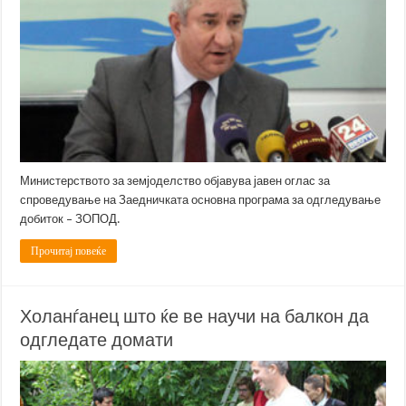
Министерството за земјоделство објавува јавен оглас за
спроведување на Заедничката основна програма за одгледување
добиток – ЗОПОД.
Прочитај повеќе
Холанѓанец што ќе ве научи на балкон да
одгледате домати