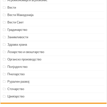
Агроекономија и агробизнис
Вести
Вести Македонија
Вести Свет
Градинарство
Занимливости
Здрава храна
Лозарство и овоштарство
Органско производство
Полјоделство
Пчеларство
Рурален развој
Сточарство
Цвеќарство