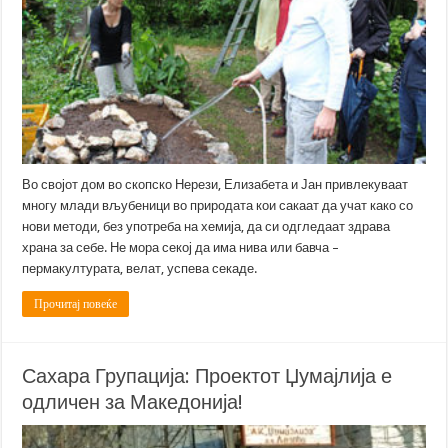
Во својот дом во скопско Нерези, Елизабета и Јан привлекуваат
многу млади вљубеници во природата кои сакаат да учат како со
нови методи, без употреба на хемија, да си одгледаат здрава
храна за себе. Не мора секој да има нива или бавча –
пермакултурата, велат, успева секаде.
Прочитај повеќе
Сахара Групација: Проектот Џумајлија е
одличен за Македонија!