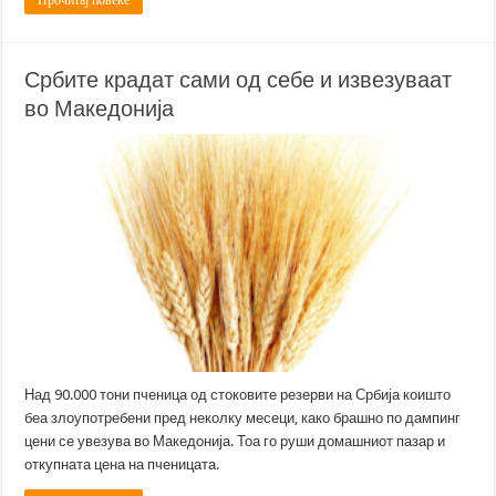
Србите крадат сами од себе и извезуваат
во Македонија
Над 90.000 тони пченица од стоковите резерви на Србија коишто
беа злоупотребени пред неколку месеци, како брашно по дампинг
цени се увезува во Македонија. Тоа го руши домашниот пазар и
откупната цена на пченицата.