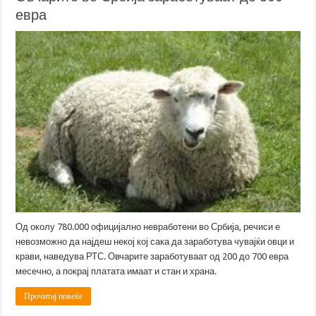
евра
Од околу 780.000 официјално невработени во Србија, речиси е
невозможно да најдеш некој кој сака да заработува чувајќи овци и
крави, наведува РТС. Овчарите заработуваат од 200 до 700 евра
месечно, а покрај платата имаат и стан и храна.
Прочитај повеќе