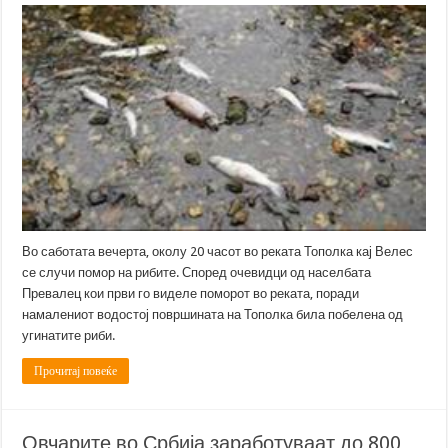
Во саботата вечерта, околу 20 часот во реката Тополка кај Велес
се случи помор на рибите. Според очевидци од населбата
Превалец кои први го виделе поморот во реката, поради
намалениот водостој површината на Тополка била побелена од
угинатите риби.
Прочитај повеќе
Овчарите во Србија заработуваат до 800