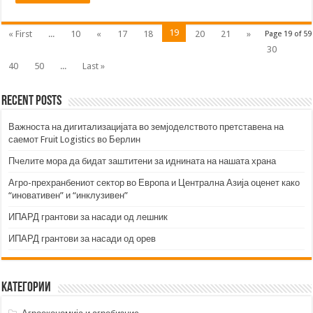
19
« First
...
10
«
17
18
20
21
»
Page 19 of 59
30
40
50
...
Last »
Recent Posts
Важноста на дигитализацијата во земјоделството претставена на
саемот Fruit Logistics во Берлин
Пчелите мора да бидат заштитени за иднината на нашата храна
Агро-прехранбениот сектор во Европа и Централна Азија оценет како
“иновативен” и “инклузивен”
ИПАРД грантови за насади од лешник
ИПАРД грантови за насади од орев
Категории