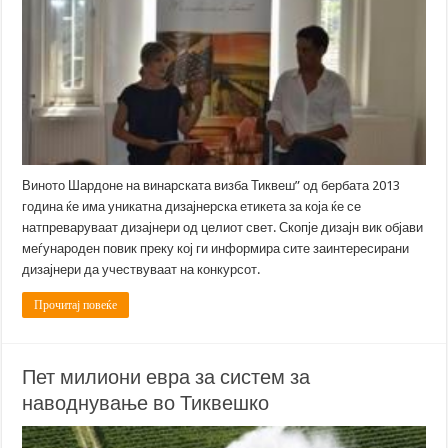
Виното Шардоне на винарската визба Тиквеш” од бербата 2013
година ќе има уникатна дизајнерска етикета за која ќе се
натпреваруваат дизајнери од целиот свет. Скопје дизајн вик објави
меѓународен повик преку кој ги информира сите заинтересирани
дизајнери да учествуваат на конкурсот.
Прочитај повеќе
Пет милиони евра за систем за
наводнување во Тиквешко