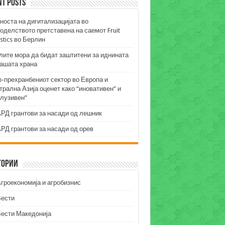
nt Posts
носта на дигитализацијата во
оделството претставена на саемот Fruit
stics во Берлин
лите мора да бидат заштитени за иднината
нашата храна
о-прехранбениот сектор во Европа и
рална Азија оценет како “иновативен” и
клузивен”
РД грантови за насади од лешник
РД грантови за насади од орев
гории
гроекономија и агробизнис
Вести
Вести Македонија