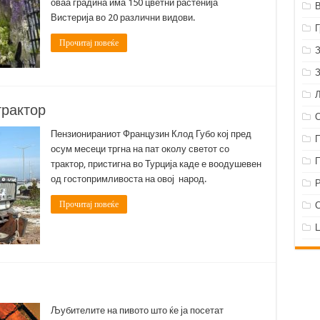
оваа градина има 150 цветни растенија
Вистерија во 20 различни видови.
Прочитај повеќе
трактор
Пензионираниот Французин Клод Губо кој пред
осум месеци тргна на пат околу светот со
трактор, пристигна во Турција каде е воодушевен
од гостопримливоста на овој народ.
Р
Прочитај повеќе
Љубителите на пивото што ќе ја посетат