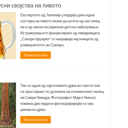
сни својства на пивото
Експертите од Јапонија утврдија дека една
состојка на пивото може да штити од настинка,
па и од некои посериозни детски заболувања.
Истражувањето финансирано од пиварницата
„Сапоро бруериз“ го направија научниците од
универзитетот во Сапоро.
Прочитај повеќе
Тие се едни од најголемите дрва во светот кои
се простираат по должина на планинскиот венец
на Сиера Невада. Фотографот Мајкл Николс
помина две недели фотографирајќи го ова
џиновско дрво.
Прочитај повеќе