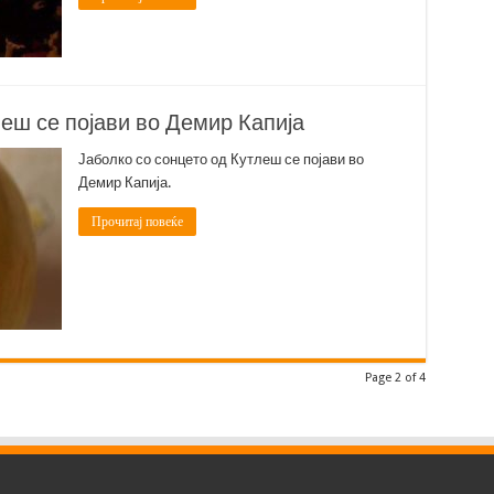
леш се појави во Демир Капија
Јаболко со сонцето од Кутлеш се појави во
Демир Капија.
Прочитај повеќе
Page 2 of 4