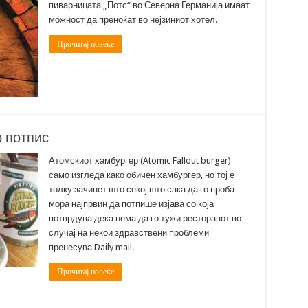
пиварницата „Потс“ во Северна Германија имаат
можност да преноќат во нејзиниот хотел.
Прочитај повеќе
 потпис
Атомскиот хамбургер (Atomic Fallout burger)
само изгледа како обичен хамбургер, но тој е
толку зачинет што секој што сака да го проба
мора најпрвин да потпише изјава со која
потврдува дека нема да го тужи ресторанот во
случај на некои здравствени проблеми
пренесува Daily mail.
Прочитај повеќе