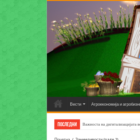
Вести
Агроекономија и агробизн
Последни
Важноста на дигитализацијата во
Почетна
/
Занимливости
(page 2)