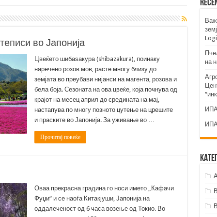
Rece
Важ
земј
Logi
теписи во Јапонија
Пче
Цвеќето шибаѕакура (shibazakura), поинаку
на 
наречено розов мов, расте многу близу до
Агр
земјата во преубави нијанси на магента, розова и
Цент
бела боја. Сезоната на ова цвеќе, која почнува од
“ин
крајот на месец април до средината на мај,
ИПА
настапува по многу позното цутење на црешите
и праските во Јапонија. За уживање во …
ИПА
Прочитај повеќе
Кате
А
Оваа прекрасна градина го носи името „Кафачи
Фуџи“ и се наоѓа Китакјуши, Јапонија на
оддалеченост од 6 часа возење од Токио. Во