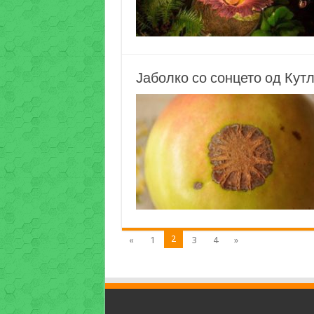
Јаболко со сонцето од Кут
2
«
1
3
4
»