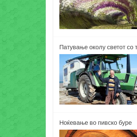
Патување околу светот со 
Ноќевање во пивско буре