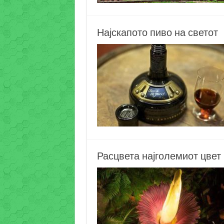
Најскапото пиво на светот
Расцвета најголемиот цвет 