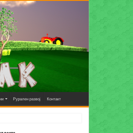
ии
Рурален развој
Контакт