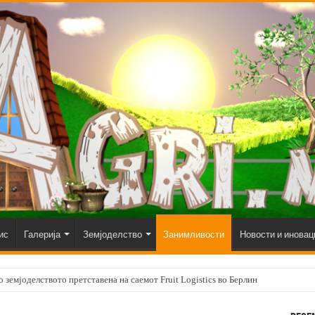
ис
Галерија
Земјоделство
Занимливости
Новости и иновац
 земјоделството претставена на саемот Fruit Logistics во Берлин