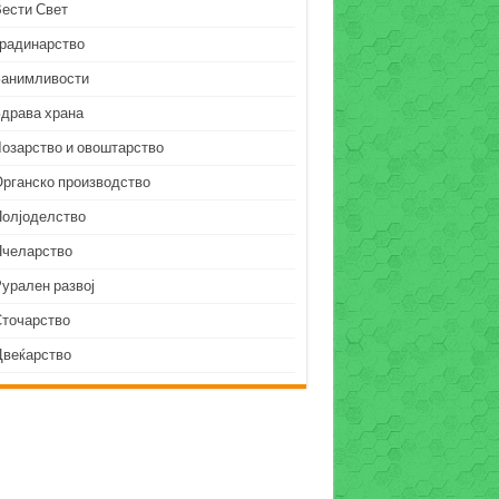
Вести Свет
Градинарство
Занимливости
Здрава храна
Лозарство и овоштарство
Органско производство
Полјоделство
Пчеларство
урален развој
Сточарство
Цвеќарство