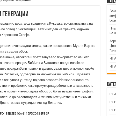
Rece
Важ
и генерации
земј
Logi
ерациии, децата од градинката Кукушка, во организација на
Пче
по повод 16 октомври Светскиот ден на храната, одржаа
на 
 Карпош во Скопје.
Агр
оливите чоколадни млека, како и прекрасните Мусли Бар на
Цент
“ин
ја за здрав оброк .
развивање, отсекогаш претставувало приоритет во нашето
ИПА
а низа генерации. БиМилк и Виталиа и во иднина ќе се
ИПА
вите прехранбени навики и да внесуваат што е можно повеќе
на Ристеска, одговорна за маркетинг во БиМилк. Здравата
е стекнуваат уште од најрана возраст. Неизбалансиранта
Кате
вствени проблеми, како прекумерна дебелина и анксиозност.
ко е исклучително здрав оброк со богат нутритивен профил,
А
 полесно да ги совладаат интензивните умствени и физички
. Деспотовска, нутриционист од Виталиа.
B9FD13EB5E240A4115F5C0184FB6F