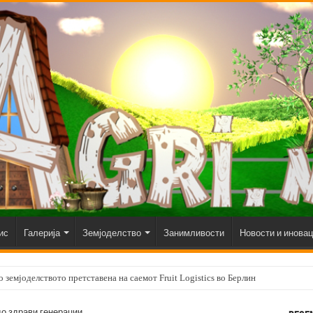
ис
Галерија
Земјоделство
Занимливости
Новости и инова
 земјоделството претставена на саемот Fruit Logistics во Берлин
до здрави генерации