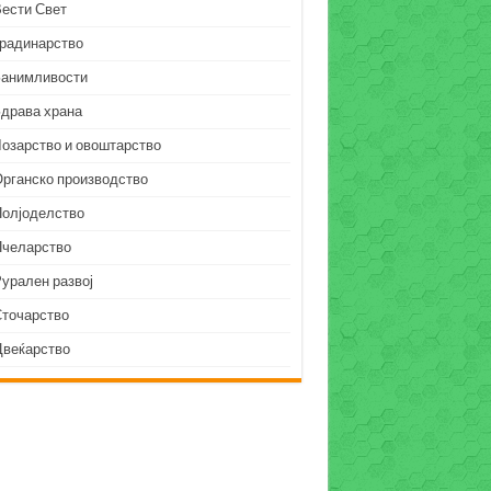
Вести Свет
Градинарство
Занимливости
Здрава храна
Лозарство и овоштарство
Органско производство
Полјоделство
Пчеларство
урален развој
Сточарство
Цвеќарство