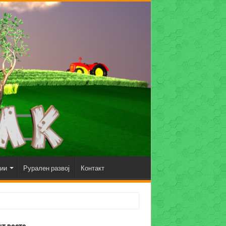
ции
Рурален развој
Контакт