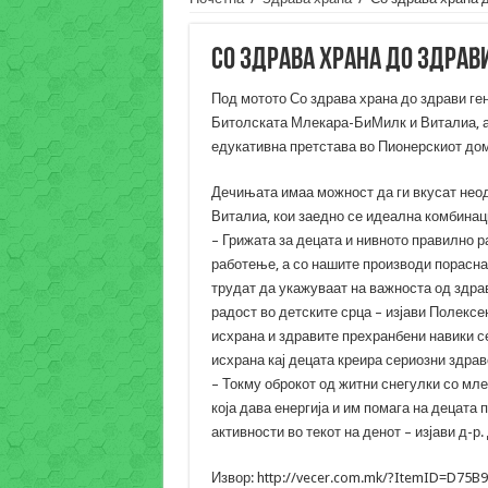
Со здрава храна до здрав
Под мотото Со здрава храна до здрави ген
Битолската Млекара-БиМилк и Виталиа, а 
едукативна претстава во Пионерскиот дом
Дечињата имаа можност да ги вкусат неод
Виталиа, кои заедно се идеална комбинаци
– Грижата за децата и нивното правилно 
работење, а со нашите производи порасна
трудат да укажуваат на важноста од здра
радост во детските срца – изјави Полексе
исхрана и здравите прехранбени навики с
исхрана кај децата креира сериозни здра
– Токму оброкот од житни снегулки со мле
која дава енергија и им помага на децата
активности во текот на денот – изјави д-р
Извор: http://vecer.com.mk/?ItemID=D75