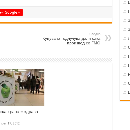
Google +
Следно
Kупувачот одлучува дали сака
производ со ГМО
Р
ска храна = здрава
ber 17, 2012