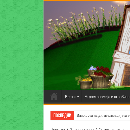
Вести
Агроекономија и агробизн
Последни
Важноста на дигитализацијата во
Почетна
/
Здрава храна
/
Со здрава храна 