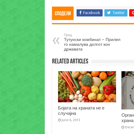
Facebook
Twitter
Сподели
Пред
Тутунски комбинат – Прилеп
го намалува долгот кон
државата
Related Articles
Бојата на храната не е
случајна
Орган
храна
June 6, 2013
Decem