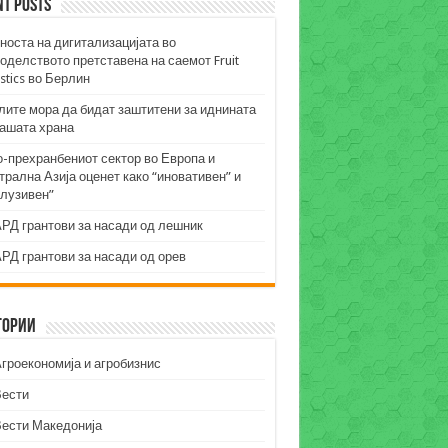
nt Posts
носта на дигитализацијата во
оделството претставена на саемот Fruit
stics во Берлин
лите мора да бидат заштитени за иднината
нашата храна
о-прехранбениот сектор во Европа и
рална Азија оценет како “иновативен” и
клузивен”
РД грантови за насади од лешник
РД грантови за насади од орев
гории
гроекономија и агробизнис
Вести
Вести Македонија