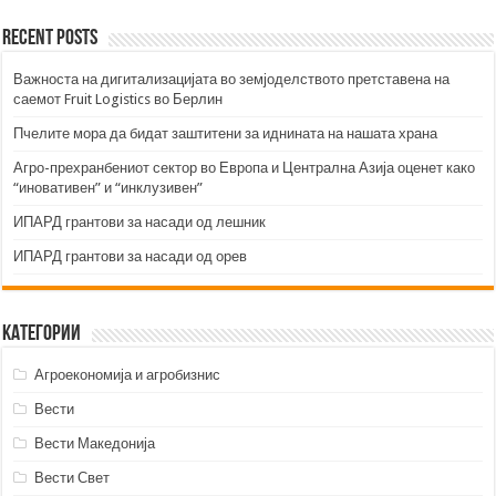
Recent Posts
Важноста на дигитализацијата во земјоделството претставена на
саемот Fruit Logistics во Берлин
Пчелите мора да бидат заштитени за иднината на нашата храна
Агро-прехранбениот сектор во Европа и Централна Азија оценет како
“иновативен” и “инклузивен”
ИПАРД грантови за насади од лешник
ИПАРД грантови за насади од орев
Категории
Агроекономија и агробизнис
Вести
Вести Македонија
Вести Свет