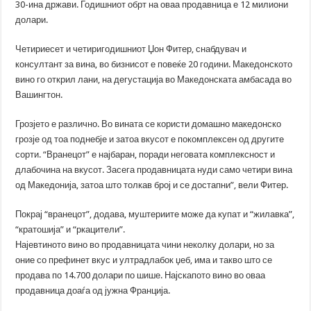
30-ина држави. Годишниот обрт на оваа продавница е 12 милиони
долари.
Четириесет и четиригодишниот Џон Фитер, снабдувач и
консултант за вина, во бизнисот е повеќе 20 години. Македонското
вино го открил лани, на дегустација во Македонската амбасада во
Вашингтон.
Грозјето е различно. Во вината се користи домашно македонско
грозје од тоа поднебје и затоа вкусот е покомплексен од другите
сорти. “Вранецот” е најбаран, поради неговата комплексност и
длабочина на вкусот. Засега продавницата нуди само четири вина
од Македонија, затоа што толкав број и се достапни”, вели Фитер.
Покрај “вранецот”, додава, муштериите може да купат и “жилавка”,
“кратошија” и “ркацители”.
Најевтиното вино во продавницата чини неколку долари, но за
оние со префинет вкус и ултрадлабок џеб, има и такво што се
продава по 14.700 долари по шише. Најскапото вино во оваа
продавница доаѓа од јужна Франција.