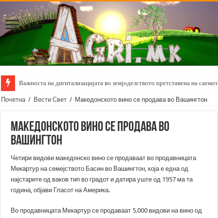
Важноста на дигитализацијата во земјоделството претставена на саемот 
Почетна
/
Вести Свет
/
Македонското вино се продава во Вашингтон
Македонското вино се продава во
Вашингтон
Четири видови македонско вино се продаваат во продавницата
Мекартур на семејството Басин во Вашингтон, која е една од
најстарите од ваков тип во градот и датира уште од 1957 ма та
година, објави Гласот на Америка.
Во продавницата Мекартур се продаваат 5.000 видови на вино од