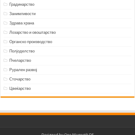
Градинарство
Занимливости
Здрава храна
Лозарство и овоштарство
Органско производство
Полјоделство
Пчеларство
Рурален развој
Сточарство
Цвеќарство
Designed by
One Magnetik DF