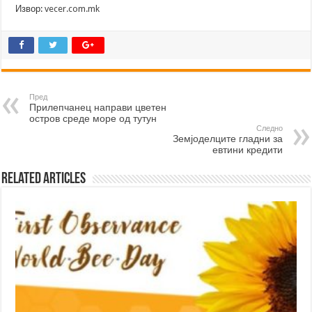
Извор:
vecer.com.mk
Пред
Прилепчанец направи цветен
остров среде море од тутун
Следно
Земјоделците гладни за
евтини кредити
Related Articles