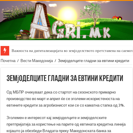
Важноста на дигитализацијата во земјоделството претставена на саемот 
Почетна
/
Вести Македонија
/
Земјоделците гладни за евтини кредити
Земјоделците гладни за евтини кредити
Од МБПР очекуваат дека со стартот на сезонското примарно
производство во март и април ќе се зголеми искористеноста на
евтините кредити за агробизнисот кои се со каматна стапка од 3%.
Зголемен е интересот кај земјоделците и земјоделските
претпријатија за користење на парите од евтината кредитна линија
којашто ја обезбеди Владата преку Македонската банка за