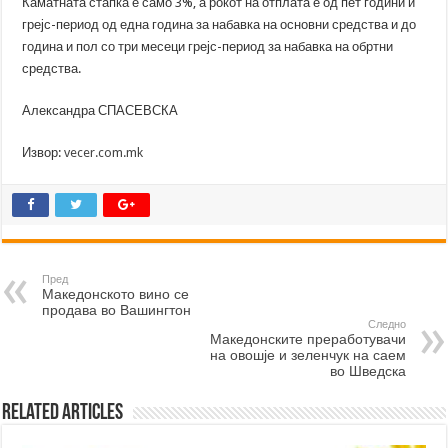
Каматната стапка е само 3%, а рокот на отплата е од пет години и
грејс-период од една година за набавка на основни средства и до
година и пол со три месеци грејс-период за набавка на обртни
средства.
Александра СПАСЕВСКА
Извор:
vecer.com.mk
Пред
Македонското вино се
продава во Вашингтон
Следно
Македонските преработувачи
на овошје и зеленчук на саем
во Шведска
Related Articles