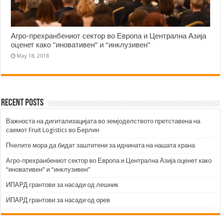
Агро-прехранбениот сектор во Европа и Централна Азија
оценет како “иновативен” и “инклузивен”
May 18, 2018
Recent Posts
Важноста на дигитализацијата во земјоделството претставена на
саемот Fruit Logistics во Берлин
Пчелите мора да бидат заштитени за иднината на нашата храна
Агро-прехранбениот сектор во Европа и Централна Азија оценет како
“иновативен” и “инклузивен”
ИПАРД грантови за насади од лешник
ИПАРД грантови за насади од орев