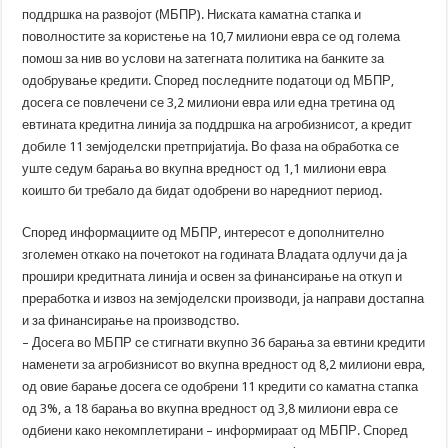
поддршка на развојот (МБПР). Ниската каматна стапка и
поволностите за користење на 10,7 милиони евра се од голема
помош за нив во услови на затегната политика на банките за
одобрување кредити. Според последните податоци од МБПР,
досега се повлечени се 3,2 милиони евра или една третина од
евтината кредитна линија за поддршка на агробизнисот, а кредит
добиле 11 земјоделски претпријатија. Во фаза на обработка се
уште седум барања во вкупна вредност од 1,1 милиони евра
коишто би требало да бидат одобрени во наредниот период.
Според информациите од МБПР, интересот е дополнително
зголемен откако на почетокот на годината Владата одлучи да ја
прошири кредитната линија и освен за финансирање на откуп и
преработка и извоз на земјоделски производи, ја направи достапна
и за финансирање на производство.
– Досега во МБПР се стигнати вкупно 36 барања за евтини кредити
наменети за агробизнисот во вкупна вредност од 8,2 милиони евра,
од овие барање досега се одобрени 11 кредити со каматна стапка
од 3%, а 18 барања во вкупна вредност од 3,8 милиони евра се
одбиени како некомплетирани – информираат од МБПР. Според