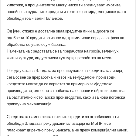
хипотеки, а проценителите многу ниско ги вреднуваат имотите,
посебно во руралните средини и тешко кој земјоделец може да го
обезбеди тоа – вели Паланков.
Од јуни, откако е достапна оваа кредитна линија, досега се
одобрени 10 кредити во износ од три милиони евра, а во фаза на
обработка се уште осум барања.
Намената на средствата се за преработка на грозје, зеленчук,
житни култури, индустриски култури, преработка на месо.
По одлуката на Владата за проширување на кредитната линија,
сега освен за преработка и извоз на земјоделски производи,
кредитите можат да се користат за примарно земјоделско
производство, односно за набавка на основни и обртни средства
за растително и сточарско производство, како и за нова погонска
приклучна механизација.
Средствата наменети за евтините кредити за агробизнисот ги
обезбеди Владата преку докапитализација на МБПР и се
пласираат директно преку банката, а не преку комерцијални банки.