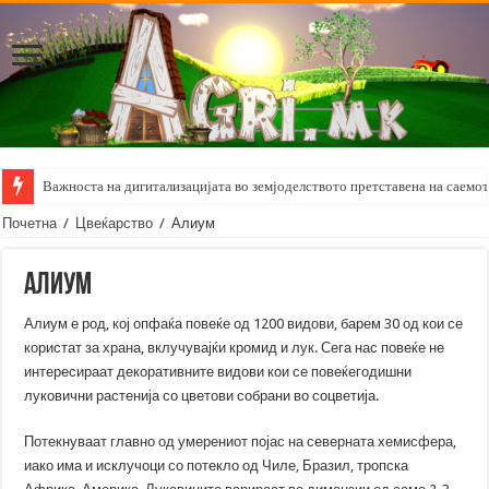
Важноста на дигитализацијата во земјоделството претставена на саемот 
Почетна
/
Цвеќарство
/
Алиум
Алиум
Алиум е род, кој опфаќа повеќе од 1200 видови, барем 30 од кои се
користат за храна, вклучувајќи кромид и лук. Сега нас повеќе не
интересираат декоративните видови кои се повеќегодишни
луковични растенија со цветови собрани во соцветија.
Потекнуваат главно од умерениот појас на северната хемисфера,
иако има и исклучоци со потекло од Чиле, Бразил, тропска