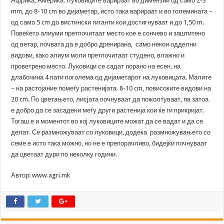
Африка, Америка. Луковиците варираат во димензии од само 2-3
mm, до 8-10 cm во дијаметар, исто така варираат и во големината –
од само 5 cm до вистински гиганти кои достигнуваат и до 1,50 m.
Повеќето алиуми претпочитаат место кое е сончево и заштитено
од ветар, почвата да е добро дренирана, само некои одделни
видови, како алиум моли претпочитаат студено, влажно и
проветрено место. Луковици се садат порано на есен, на
длабочина 4 пати поголема од дијаметарот на луковицата. Малите
– на растојание помеѓу растенијата 8-10 cm, повисоките видови на
20 cm. По цветањето, лисјата почнуваат да пожолтуваат, па затоа
е добро да се засадени меѓу други растенија кои ќе ги прикријат.
Тогаш е и моментот во кој луковиците можат да се вадат и да се
делат. Се размножуваат со луковици, додека размножувањето со
семе е исто така можно, но не е препорачливо, бидејќи почнуваат
да цветаат дури по неколку години.
Автор: www.agri.mk