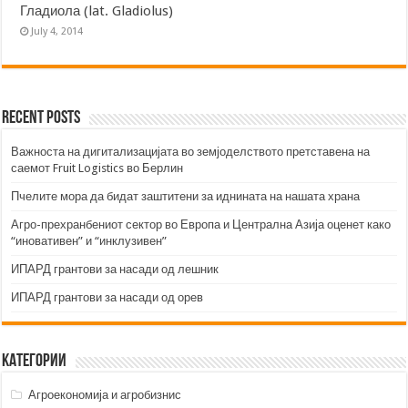
Гладиола (lat. Gladiolus)
July 4, 2014
Recent Posts
Важноста на дигитализацијата во земјоделството претставена на
саемот Fruit Logistics во Берлин
Пчелите мора да бидат заштитени за иднината на нашата храна
Агро-прехранбениот сектор во Европа и Централна Азија оценет како
“иновативен” и “инклузивен”
ИПАРД грантови за насади од лешник
ИПАРД грантови за насади од орев
Категории
Агроекономија и агробизнис