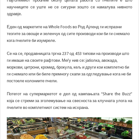
Најголемиот проблем околу целата работа со пчелите е што
научниците се уште не се сигурни зошто се намалува нивното
здравје.
Еден од маркетите на Whole Foods во Род Ајленд ги испразни
тезгите за овошје и зеленчук од сите производи кои би ги снемало
кога пчелите би изумреле.
Се на се, продавницата тргна 237 од 453 типови на производи што
ги имаше на своите рафтови. Меѓу нив се: јаболка, авокада,
моркови, цитрони, кромид, брокула, кељ и други кои комплетно би
ги снемало или би биле премногу скапи за одгледување кога не би
постоеле колониите пчели.
Потегот на супермаркетот е дел од кампањата “Share the Buzz”
која се стреми за зголемување на свесноста за клучната улога на
пчелите во комплетниот систем на исхрана.