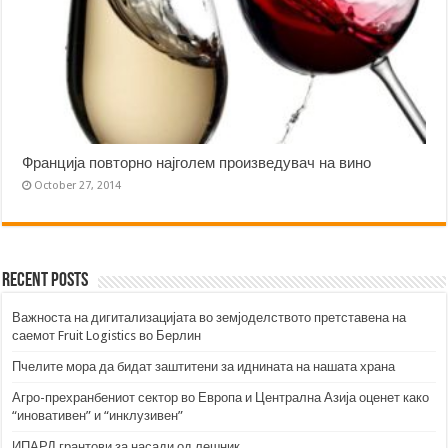
Франција повторно најголем произведувач на вино
October 27, 2014
Recent Posts
Важноста на дигитализацијата во земјоделството претставена на
саемот Fruit Logistics во Берлин
Пчелите мора да бидат заштитени за иднината на нашата храна
Агро-прехранбениот сектор во Европа и Централна Азија оценет како
“иновативен” и “инклузивен”
ИПАРД грантови за насади од лешник