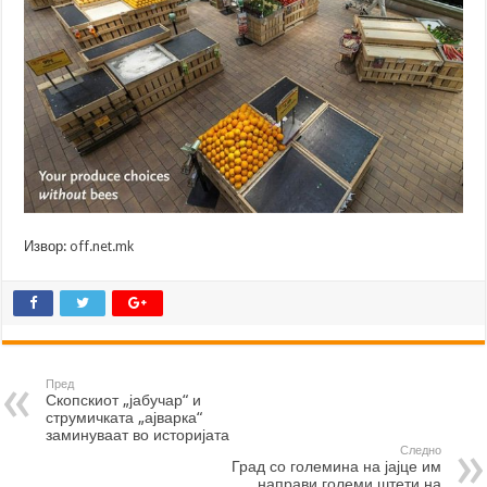
Извор:
off.net.mk
Пред
Скопскиот „јабучар“ и
струмичката „ајварка“
заминуваат во историјата
Следно
Град со големина на јајце им
направи големи штети на