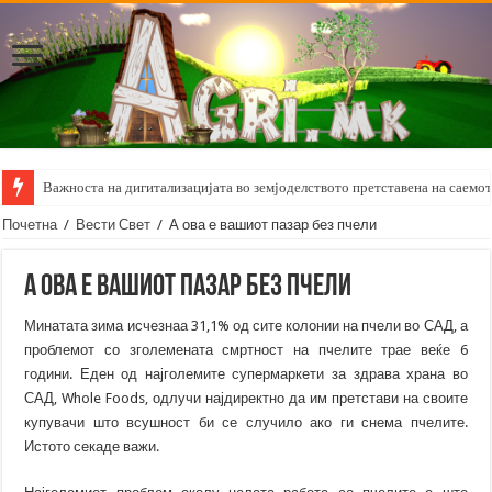
Важноста на дигитализацијата во земјоделството претставена на саемот 
Почетна
/
Вести Свет
/
А ова е вашиот пазар без пчели
А ова е вашиот пазар без пчели
Минатата зима исчезнаа 31,1% од сите колонии на пчели во САД, а
проблемот со зголемената смртност на пчелите трае веќе 6
години. Еден од најголемите супермаркети за здрава храна во
САД, Whole Foods, одлучи најдиректно да им претстави на своите
купувачи што всушност би се случило ако ги снема пчелите.
Истото секаде важи.