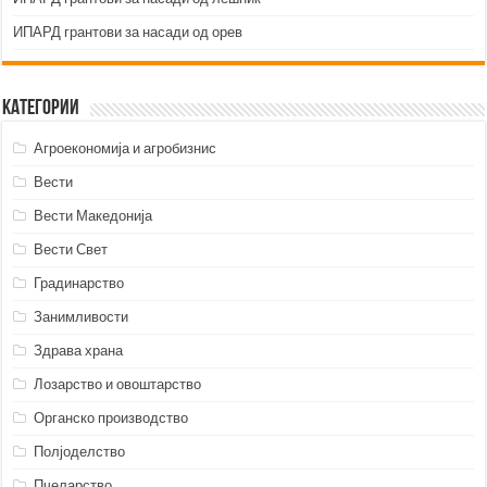
ИПАРД грантови за насади од орев
Категории
Агроекономија и агробизнис
Вести
Вести Македонија
Вести Свет
Градинарство
Занимливости
Здрава храна
Лозарство и овоштарство
Органско производство
Полјоделство
Пчеларство