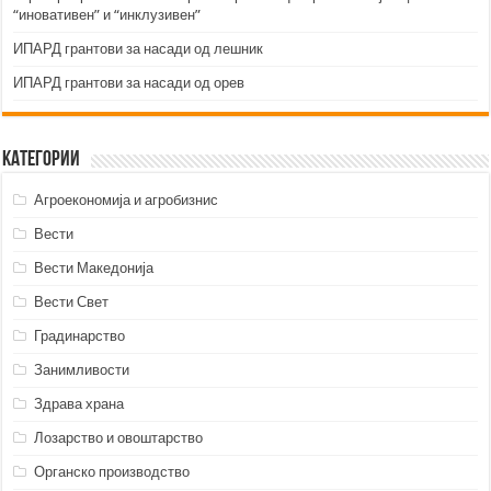
“иновативен” и “инклузивен”
ИПАРД грантови за насади од лешник
ИПАРД грантови за насади од орев
Категории
Агроекономија и агробизнис
Вести
Вести Македонија
Вести Свет
Градинарство
Занимливости
Здрава храна
Лозарство и овоштарство
Органско производство