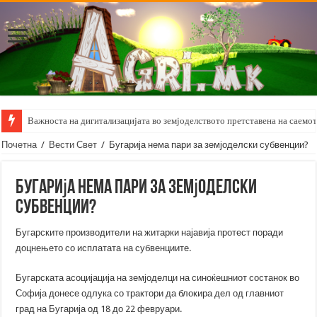
Важноста на дигитализацијата во земјоделството претставена на саемот 
Почетна
/
Вести Свет
/
Бугарија нема пари за земјоделски субвенции?
Бугарија нема пари за земјоделски
субвенции?
Бугарските производители на житарки најавија протест поради
доцнењето со исплатата на субвенциите.
Бугарската асоцијација на земјоделци на синоќешниот состанок во
Софија донесе одлука со трактори да блокира дел од главниот
град на Бугарија од 18 до 22 февруари.