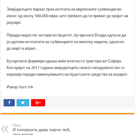
Земјоделците бараат брза исплата на европските субвенции во
износ од околу 500.000 евра, што требало да ги примат до крајот на
јануари.
Поради недостиг на пари во буџетот, бугарската Влада одлучи да
ја одложи исплатата на субвенциите за неколку недели, односно
до март и април.
Бугарските фармери еднаш веќе влегоа со трактори во Софија.
Кон крајот на 2011 година земјоделците своето незадоволство го
изразија поради намалувањето на буџетските средства за аграрот.
Извор:
kurir.mk
Пред
И пиперката дава парче леб,
ама корав