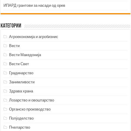
ИПАРД грантови за насади од орев
Категории
Агроекономија и агробизнис
Вести
Вести Македонија
Вести Свет
Градинарство
Занимливости
Здрава храна
Лозарство и овоштарство
Органско производство
Полјоделство
Пчеларство