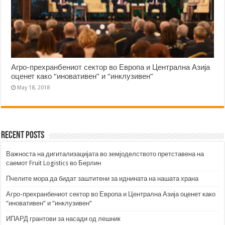
Агро-прехранбениот сектор во Европа и Централна Азија
оценет како “иновативен” и “инклузивен”
May 18, 2018
Recent Posts
Важноста на дигитализацијата во земјоделството претставена на
саемот Fruit Logistics во Берлин
Пчелите мора да бидат заштитени за иднината на нашата храна
Агро-прехранбениот сектор во Европа и Централна Азија оценет како
“иновативен” и “инклузивен”
ИПАРД грантови за насади од лешник