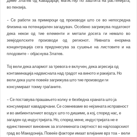
Диме Златев од Kавадарци, магистер по заштита на растенијата,
во пензија.
– Се работи за примероци од производи што се во непосредна
близина на потенцијален загадувач. Особено загрижува податокот
дека некои од тие елементи и метали досега ги немало во
земјоделските производи од регионот. Нивната енормна
концентрација сега придонесува за сушење на листовите и на
плодовите – објаснува Златев.
Тој вели дека алармот за тревога е вклучен, дека агресија од
контаминација надвиснала над градот на виното и ракијата. Но
вели дека уште повеќе загрижува што тие производи ги
консумираат токму граѓаните.
– Се поставува прашањето колку е безбедна храната што ја
консумираат кавадарчани. Се сомневаме во нејзината исправност
и во амбиенталниот воздух што го дишиме, а кој, според нас, е
загаден од индустријата. Но, според мене, индустријата не е
единствениот виновник за зголемената смртност во најлозарскиот
град во Македонија. Повеќе фактори имаат влијание врз тоа – вели