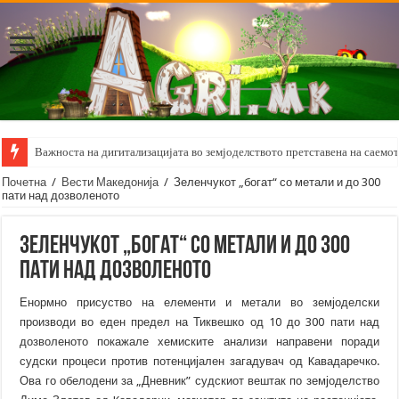
Важноста на дигитализацијата во земјоделството претставена на саемот 
Почетна
/
Вести Македонија
/
Зеленчукот „богат“ со метали и до 300
пати над дозволеното
Зеленчукот „богат“ со метали и до 300
пати над дозволеното
Енормно присуство на елементи и метали во земјоделски
производи во еден предел на Тиквешко од 10 до 300 пати над
дозволеното покажале хемиските анализи направени поради
судски процеси против потенцијален загадувач од Kавадаречко.
Ова го обелодени за „Дневник” судскиот вештак по земјоделство