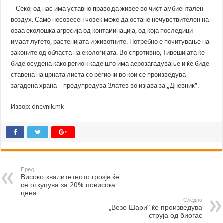
– Секој од нас има уставно право да живее во чист амбиентален
воздух. Само несовесен човек може да остане нечувствителен на
оваа еколошка агресија од контаминација, од која последици
имаат луѓето, растенијата и животните. Потребно е почитување на
законите од областа на екологијата. Во спротивно, Тивешијата ќе
биде осудена како регион каде што има аерозагадување и ќе биде
ставена на црната листа со региони во кои се произведува
загадена храна – предупредува Златев во изјава за „Дневник”.
Извор:
dnevnik.mk
Пред
Високо-квалитетното грозје ќе
се откупува за 20% повисока
цена
Следно
„Везе Шари“ ќе произведува
струја од биогас