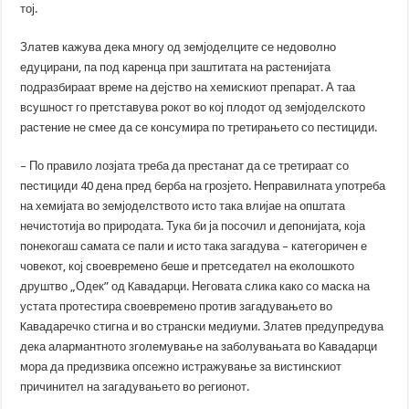
тој.
Златев кажува дека многу од земјоделците се недоволно
едуцирани, па под каренца при заштитата на растенијата
подразбираат време на дејство на хемискиот препарат. А таа
всушност го претставува рокот во кој плодот од земјоделското
растение не смее да се консумира по третирањето со пестициди.
– По правило лозјата треба да престанат да се третираат со
пестициди 40 дена пред берба на грозјето. Неправилната употреба
на хемијата во земјоделството исто така влијае на општата
нечистотија во природата. Тука би ја посочил и депонијата, која
понекогаш самата се пали и исто така загадува – категоричен е
човекот, кој своевремено беше и претседател на еколошкото
друштво „Одек” од Kавадарци. Неговата слика како со маска на
устата протестира своевремено против загадувањето во
Kавадаречко стигна и во странски медиуми. Златев предупредува
дека алармантното зголемување на заболувањата во Kавадарци
мора да предизвика опсежно истражување за вистинскиот
причинител на загадувањето во регионот.