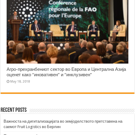
Агро-прехранбениот сектор во Европа и Централна Азија
оценет како “иновативен” и “инклузивен”
May 18, 2018
Recent Posts
Важноста на дигитализацијата во земјоделството претставена на
саемот Fruit Logistics во Берлин