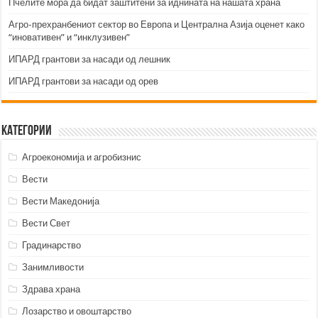
Пчелите мора да бидат заштитени за иднината на нашата храна
Агро-прехранбениот сектор во Европа и Централна Азија оценет како
“иновативен” и “инклузивен”
ИПАРД грантови за насади од лешник
ИПАРД грантови за насади од орев
Категории
Агроекономија и агробизнис
Вести
Вести Македонија
Вести Свет
Градинарство
Занимливости
Здрава храна
Лозарство и овоштарство