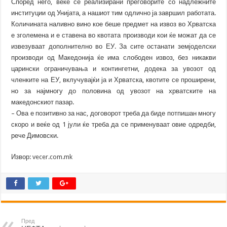
Според него, веќе се реализирани преговорите со надлежните
институции од Унијата, а нашиот тим одлично ја завршил работата.
Количината наливно вино кое беше предмет на извоз во Хрватска
е зголемена и е ставена во квотата производи кои ќе можат да се
извезуваат дополнително во ЕУ. За сите останати земјоделски
производи од Македонија ќе има слободен извоз, без никакви
царински ограничувања и контингетни, додека за увозот од
членките на ЕУ, вклучувајќи ја и Хрватска, квотите се проширени,
но за најмногу до половина од увозот на хрватските на
македонскиот пазар.
– Ова е позитивно за нас, договорот треба да биде потпишан многу
скоро и веќе од 1 јули ќе треба да се применуваат овие одредби,
рече Димовски.
Извор:
vecer.com.mk
Пред