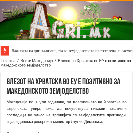
Важноста на дигитализацијата во земјоделството претставена на саемот 
Почетна
/
Вести Македонија
/
Влезот на Хрватска во ЕУ е позитивно за
македонското земјоделство
Влезот на Хрватска во ЕУ е позитивно за
македонското земјоделство
Македонија по 1 јули годинава, од влегувањето на Хрватска во
Европската унија, нема да почувствува никакви негативни
последици во однос на трговијата со земјоделските производи,
изјави денеска ресорниот министер Љупчо Димовски.