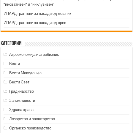
“иновативен” и “инклузивен”
ИПАРД грантови за насади од лешник
ИПАРД грантови за насади од орев
Категории
Агроекономија и агробизнис
Вести
Вести Македонија
Вести Свет
Градинарство
Занимливости
Здрава храна
Лозарство и овоштарство
Органско производство