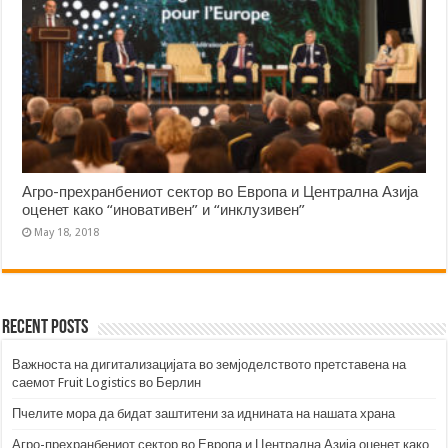
Агро-прехранбениот сектор во Европа и Централна Азија
оценет како “иновативен” и “инклузивен”
May 18, 2018
Recent Posts
Важноста на дигитализацијата во земјоделството претставена на
саемот Fruit Logistics во Берлин
Пчелите мора да бидат заштитени за иднината на нашата храна
Агро-прехранбениот сектор во Европа и Централна Азија оценет како