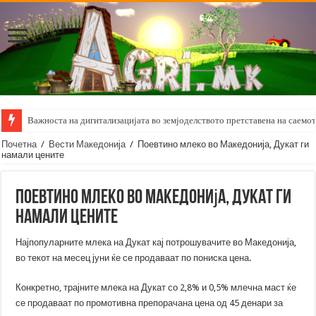
Важноста на дигитализацијата во земјоделството претставена на саемот 
Почетна
/
Вести Македонија
/
Поевтино млеко во Македонија, Дукат ги
намали цените
Поевтино млеко во Македонија, Дукат ги
намали цените
Најпопуларните млека на Дукат кај потрошувачите во Македонија,
во текот на месец јуни ќе се продаваат по пониска цена.
Конкретно, трајните млека на Дукат со 2,8% и 0,5% млечна маст ќе
се продаваат по промотивна препорачана цена од 45 денари за