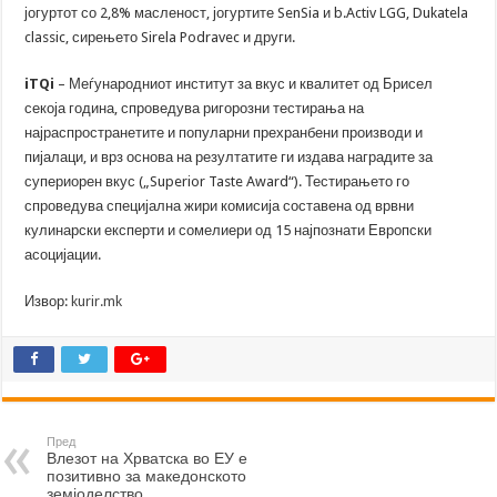
јогуртот со 2,8% масленост, јогуртите SenSia и b.Activ LGG, Dukatela
classic, сирењето Sirela Podravec и други.
iTQi
– Меѓународниот институт за вкус и квалитет од Брисел
секоја година, спроведува ригорозни тестирања на
најраспространетите и популарни прехранбени производи и
пијалаци, и врз основа на резултатите ги издава наградите за
супериорен вкус („Superior Taste Award“). Тестирањето го
спроведува специјална жири комисија составена од врвни
кулинарски експерти и сомелиери од 15 најпознати Европски
асоцијации.
Извор:
kurir.mk
Пред
Влезот на Хрватска во ЕУ е
позитивно за македонското
земјоделство