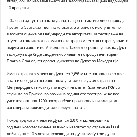
литар, со што намалувањето на малопродажната цена надминува
10 проценти.
– За оваа одлука за намалување на цената имаме двоен повод.
Првиот е Светскиот ден на млекото, а вториот е исклучително
високата оценка од меѓународните авторитети за тестирање на
вкусот и квалитетот на омиленото трајно млеко на потрошувачите
ширум регионот и во Македонија. Ваквиот огромен успех на Дукат
заслужува да биде споделен со нашите потрошувачи, изјави
Благоја Слабев, генералeн директор на Дукат во Македонија.
Имено, трајното млеко на Дукат со 2,8% м.м. е наградено со две
златни ѕвезди за неговиот исклучителен вкус од страна на
Меѓународниот институт за вкус и квалитет (кратенка
iTQi
)со
седиште во Брисел, во рамки на годишното тестирање во кое
учествуваат над 1200 прехранбени производи и пијалаци од
реномирани производители ширум светот.
Покрај трајното млеко на Дукат со 2,8% м.м., награди на
годинешното тестирање за вкус и квалитет од страна на
iTQi
добија уште 10 млечни производи на Дукат, меѓу кои: Дукат