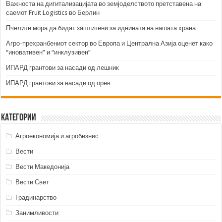
Важноста на дигитализацијата во земјоделството претставена на
саемот Fruit Logistics во Берлин
Пчелите мора да бидат заштитени за иднината на нашата храна
Агро-прехранбениот сектор во Европа и Централна Азија оценет како
“иновативен” и “инклузивен”
ИПАРД грантови за насади од лешник
ИПАРД грантови за насади од орев
Категории
Агроекономија и агробизнис
Вести
Вести Македонија
Вести Свет
Градинарство
Занимливости