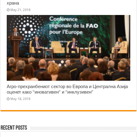
храна
May 21, 2018
Агро-прехранбениот сектор во Европа и Централна Азија
оценет како “иновативен” и “инклузивен”
May 18, 2018
Recent Posts