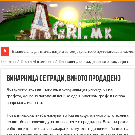
Важноста на дигитализацијата во земјоделството претставена на саемот 
Почетна
/
Вести Македонија
/
Винарница се гради, виното продадено
Винарница се гради, виното продадено
Лозарите очекуваат поголема конкуренција при откупот на
грозјето, односно поголеми цени за еден килограм грозје и негова
навремена исплатa.
Нова винарска визба никнува во Kавадарци, а виното што есенва
првпат ќе се произведува во неа, веќе е продадено. Вака ни рекоа
работниците што се ангажирани таму кога деновиве бевме на