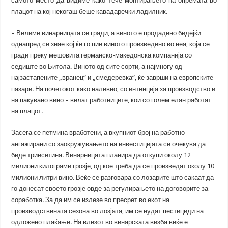
самото место да видиме како тече монтирањето на опремата во
плацот на кој некогаш беше кавадаречки ладилник.
– Велиме винарницата се гради, а виното е продадено бидејќи
однапред се знае кој ќе го пие виното произведено во неа, која се
гради преку мешовита германско-македонска компанија со
седиште во Битола. Виното од сите сорти, а најмногу од
најзастапените „вранец“ и „смедеревка“, ќе заврши на европските
пазари. На почетокот како налевно, со интенција за производство и
на пакувано вино – велат работниците, кои со голем елан работат
на плацот.
Засега се петмина вработени, а вкупниот број на работно
ангажирани со заокружувањето на инвестицијата се очекува да
биде триесетина. Винарницата планира да откупи околу 12
милиони килограми грозје, од кое треба да се произведат околу 10
милиони литри вино. Веќе се разговара со лозарите што сакаат да
го донесат своето грозје овде за регулирањето на договорите за
соработка. За да им се излезе во пресрет во екот на
производствената сезона во лозјата, им се нудат пестициди на
одложено плаќање. На влезот во винарската визба веќе е