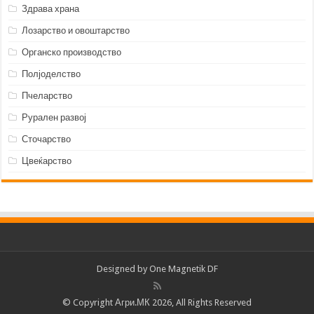
Здрава храна
Лозарство и овоштарство
Органско производство
Полјоделство
Пчеларство
Рурален развој
Сточарство
Цвеќарство
Designed by
One Magnetik DF
© Copyright Агри.МК 2026, All Rights Reserved