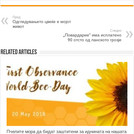
Пред
Одгледувањето цвеќе е мојот
живот
Следно
„Повардарие“ има исплатено
90 отсто од ланското грозје
Related Articles
Пчелите мора да бидат заштитени за иднината на нашата