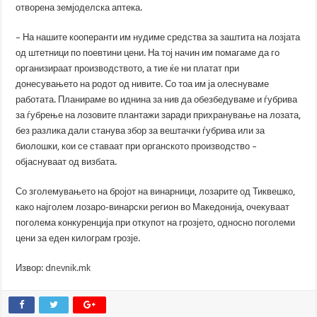
отворена земјоделска аптека.
– На нашите кооперанти им нудиме средства за заштита на лозјата
од штетници по поевтини цени. На тој начин им помагаме да го
организираат производството, а тие ќе ни платат при
донесувањето на родот од нивите. Со тоа им ја олеснуваме
работата. Планираме во иднина за нив да обезбедуваме и ѓубрива
за ѓубрење на лозовите плантажи заради прихранување на лозата,
без разлика дали станува збор за вештачки ѓубрива или за
биолошки, кои се ставаат при органското производство –
објаснуваат од визбата.
Со зголемувањето на бројот на винарници, лозарите од Тиквешко,
како најголем лозаро-винарски регион во Македонија, очекуваат
поголема конкуренција при откупот на грозјето, односно поголеми
цени за еден килограм грозје.
Извор:
dnevnik.mk