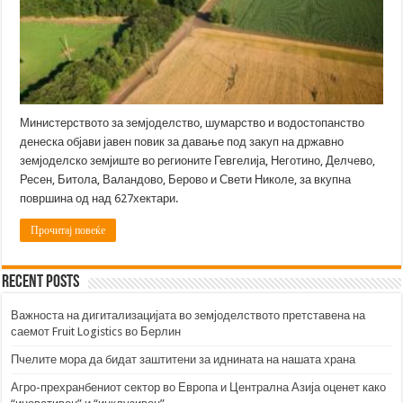
Министерството за земјоделство, шумарство и водостопанство
денеска објави јавен повик за давање под закуп на државно
земјоделско земјиште во регионите Гевгелија, Неготино, Делчево,
Ресен, Битола, Валандово, Берово и Свети Николе, за вкупна
површина од над 627хектари.
Прочитај повеќе
Recent Posts
Важноста на дигитализацијата во земјоделството претставена на
саемот Fruit Logistics во Берлин
Пчелите мора да бидат заштитени за иднината на нашата храна
Агро-прехранбениот сектор во Европа и Централна Азија оценет како