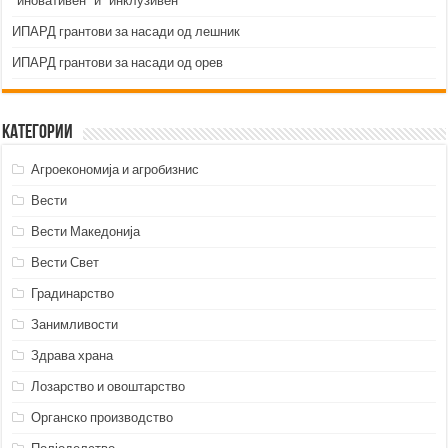
“иновативен” и “инклузивен”
ИПАРД грантови за насади од лешник
ИПАРД грантови за насади од орев
Категории
Агроекономија и агробизнис
Вести
Вести Македонија
Вести Свет
Градинарство
Занимливости
Здрава храна
Лозарство и овоштарство
Органско производство