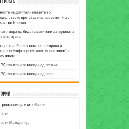
nt Posts
носта на дигитализацијата во
оделството претставена на саемот Fruit
stics во Берлин
лите мора да бидат заштитени за иднината
нашата храна
о-прехранбениот сектор во Европа и
рална Азија оценет како “иновативен” и
клузивен”
РД грантови за насади од лешник
РД грантови за насади од орев
гории
гроекономија и агробизнис
Вести
Вести Македонија