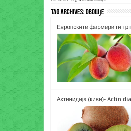
Tag Archives:
овошје
Европските фармери ги трп
Актинидија (киви)- Actinidi