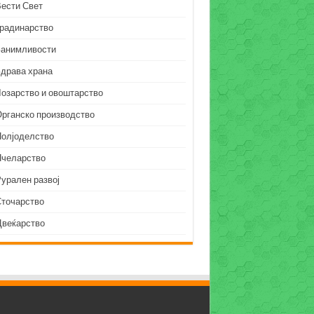
Вести Свет
Градинарство
Занимливости
Здрава храна
Лозарство и овоштарство
Органско производство
Полјоделство
Пчеларство
урален развој
Сточарство
Цвеќарство