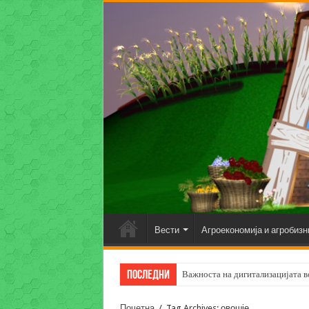
Вести
Агроекономија и агробизн
Последни
Важноста на дигитализацијата во
Почетна
/
Tag Archives: овошје