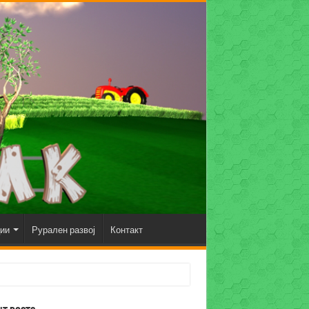
ции
Рурален развој
Контакт