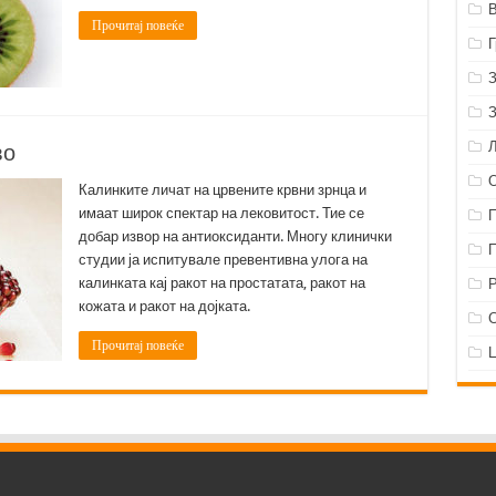
Прочитај повеќе
во
Калинките личат на црвените крвни зрнца и
имаат широк спектар на лековитост. Тие се
добар извор на антиоксиданти. Многу клинички
студии ја испитувале превентивна улога на
калинката кај ракот на простатата, ракот на
Р
кожата и ракот на дојката.
Прочитај повеќе