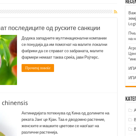
Rece
Важ
земј
Logi
ат последиците од руските санкции
Пче
Додека западните мултинационални компании
на 
се понудија да им помогнат на малите локални
Агр
фабрики да се справат со забраната, малите
Цент
фармери немаат таква среќа, јави Ројтерс.
“ин
Прочитај повеќе
ИПА
ИПА
Кате
a chinensis
А
Актинидијата потекнува од Кина од долините на
реката Јанг це Кјан. Таа е дводомно растение,
женските и машките цветови се наоѓаат на
различни растенија.