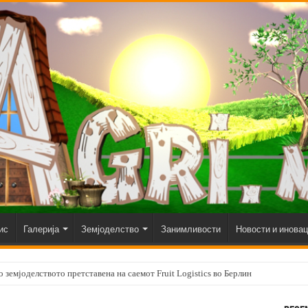
ис
Галерија
Земјоделство
Занимливости
Новости и инова
 земјоделството претставена на саемот Fruit Logistics во Берлин