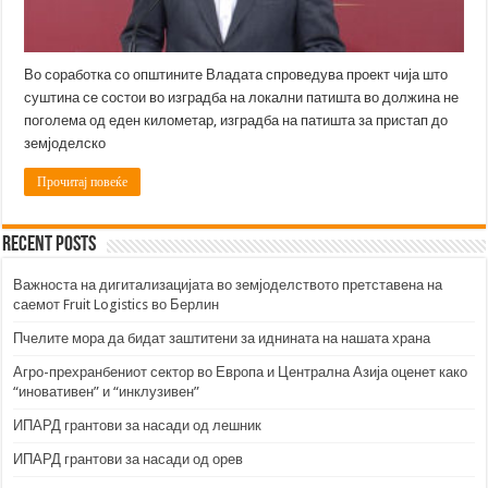
Во соработка со општините Владата спроведува проект чија што
суштина се состои во изградба на локални патишта во должина не
поголема од еден километар, изградба на патишта за пристап до
земјоделско
Прочитај повеќе
Recent Posts
Важноста на дигитализацијата во земјоделството претставена на
саемот Fruit Logistics во Берлин
Пчелите мора да бидат заштитени за иднината на нашата храна
Агро-прехранбениот сектор во Европа и Централна Азија оценет како
“иновативен” и “инклузивен”
ИПАРД грантови за насади од лешник
ИПАРД грантови за насади од орев