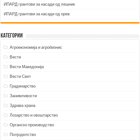
ИПАРД грантови за насади од лешник
ИПАРД грантови за насади од орев
Категории
Агроекономија и агробизнис
Вести
Вести Македонија
Вести Свет
Градинарство
Занимливости
Здрава храна
Лозарство и овоштарство
Органско производство
Полјоделство