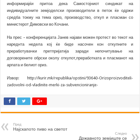
информирајќи притоа дека Самостојниот синдикат на
индивидуалните земјоделски производители в петок ќе одржи
средба токму на тема ориз, производство, откуп и пласман со
министерот Димовски во Кочани.
На прес – конференцијата Јанев најави можен протест во текот на
нареднта недела кој ќе биде насочен кон откупните и
преработувачки претпријатија заради непочитување на
договорените обрски околу откупот,преработката и пласманот на
арпата и белиот ориз.
Извор: http://kurir.mk/republika/opstini/93640-Orizoproizvoditeli-
zadovolni-od-vladinite-merki-za-subvencioniranje-
Пред
Најскапото пиво на светот
Следно
Државното земјиште се