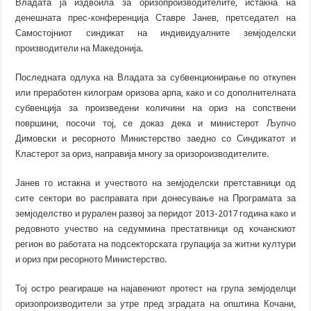
Владата ја издвоила за оризопроизводителите, истакна на
денешната прес-конференција Ставре Јанев, претседател на
Самостојниот синдикат на индивидуалните земјоделски
производители на Македонија.
Последната одлука на Владата за субвенционирање по откупен
или преработен килограм оризова арпа, како и со дополнителната
субвенција за произведени количини на ориз на сопствени
површини, посочи тој, се доказ дека и министерот Љупчо
Димовски и ресорното Министерство заедно со Синдикатот и
Кластерот за ориз, направија многу за оризороизводителите.
Јанев го истакна и учеството на земјоделски претставници од
сите сектори во расправата при донесување на Програмата за
земјоделство и рурален развој за перидот 2013-2017 година како и
редовното учество на седуммина престатвници од кочанскиот
регион во работата на подсекторската групација за житни култури
и ориз при ресорното Министерство.
Тој остро реагираше на најавениот протест на група земјоделци
оризопроизводители за утре пред зградата на општина Кочани,