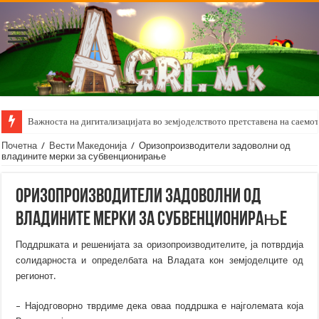
Важноста на дигитализацијата во земјоделството претставена на саемот 
Почетна
/
Вести Македонија
/
Оризопроизводители задоволни од
владините мерки за субвенционирање
Оризопроизводители задоволни од
владините мерки за субвенционирање
Поддршката и решенијата за оризопроизводителите, ја потврдија
солидарноста и определбата на Владата кон земјоделците од
регионот.
– Најодговорно тврдиме дека оваа поддршка е најголемата која