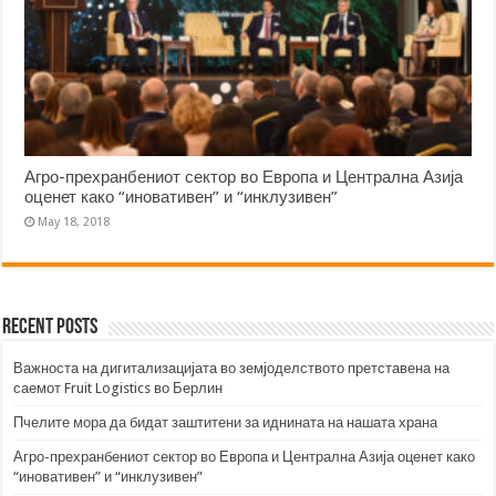
Агро-прехранбениот сектор во Европа и Централна Азија
оценет како “иновативен” и “инклузивен”
May 18, 2018
Recent Posts
Важноста на дигитализацијата во земјоделството претставена на
саемот Fruit Logistics во Берлин
Пчелите мора да бидат заштитени за иднината на нашата храна
Агро-прехранбениот сектор во Европа и Централна Азија оценет како
“иновативен” и “инклузивен”