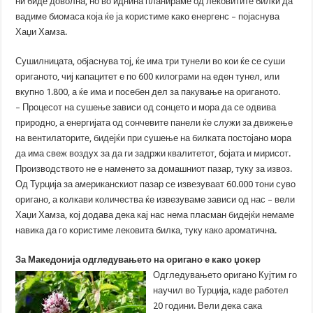
ни биде доволна, но во иднина планираме од лековитите билки да
вадиме биомаса која ќе ја користиме како енергенс – појаснува
Хаџи Хамза.
Сушилницата, објаснува тој, ќе има три тунели во кои ќе се суши
ориганото, чиј капацитет е по 600 килограми на еден тунел, или
вкупно 1.800, а ќе има и посебен дел за пакување на ориганото.
– Процесот на сушење зависи од сонцето и мора да се одвива
природно, а енергијата од сончевите панели ќе служи за движење
на вентилаторите, бидејќи при сушење на билката постојано мора
да има свеж воздух за да ги задржи квалитетот, бојата и мирисот.
Производството не е наменето за домашниот пазар, туку за извоз.
Од Турција за американскиот пазар се извезуваат 60.000 тони суво
оригано, а колкави количества ќе извезуваме зависи од нас – вели
Хаџи Хамза, кој додава дека кај нас нема пласман бидејќи немаме
навика да го користиме лековита билка, туку како ароматична.
За Македонија одгледувањето на оригано е како џокер
Одгледувањето оригано Кујтим го
научил во Турција, каде работел
20 години. Вели дека сака