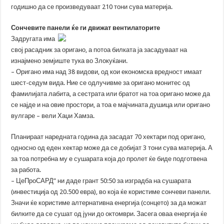
годишно да се произведуваат 210 тони сува материја.
Сончевите панели ќе ги движат вентилаторите
Задругата има
свој расадник за оригано, а потоа билката ја засадуваат на
изнајмено земјиште тука во Злокуќани.
– Оригано има над 38 видови, од кои економска вредност имаат
шест-седум вида. Ние се одлучивме за оригано монитес од
фамилијата лабита, а сестрата или братот на тоа оригано може да
се најде и на овие простори, а тоа е мајчината душица или оригано
вулгаре – вели Хаџи Хамза.
Планираат наредната година да засадат 70 хектари под оригано,
односно од еден хектар може да се добијат 3 тони сува материја. А
за тоа потребна му е сушарата која до пролет ќе биде подготвена
за работа.
– ЦеПроСАРД” ни даде грант 50:50 за изградба на сушарата
(инвестиција од 20.500 евра), во која ќе користиме сончеви панели.
Значи ќе користиме алтернативна енергија (сонцето) за да можат
билките да се сушат од јуни до октомври. Засега оваа енергија ќе