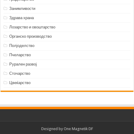
Занимливости
Здрава храна
Лозарство и овоштарство
Органско производство
Полјоделство
Пчеларство
Рурален развој
Сточарство
Цвеќарство
Designed by
One Magnetik DF