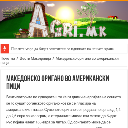
Пчелите мора да бидат заштитени за иднината на нашата храна
Почетна
/
Вести Македонија
/
Македонско оригано во американски
пици
Македонско оригано во американски
пици
Вентилаторите во сушарата што ќе ги движи енергијата на сонцето
ќе го сушат органското оригано кое ќе се пласира на
американскиот пазар. Сушеното оригано се продава по цена од 2,4
до 2,6 евра за килограм, а етеричните масла кои можат да бидат
нус појава чинат 165 евра за литар. Од ориганото може да се