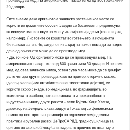
произведува мед. На американскиот пазар тегла од 800 грама чини
30 долари.
Сите знаеме дека ориганото е зачинско растение кое често се
користи во доматните сосови. Заедно со босилекот, придонесува
за исклучителниот вкус на многу италијански јадења (како пицата,
на пример). Листовите се користат во готвењето, а исушената
билка како зачин. Но, сигурно ни на крај на памет нема да ви падне
дека од ориганото може да се произведе мед.
– Да, точно е. Од ориганото може да се произведува мед. На
американскиот пазар тегла од 800 грама чини 30 долари. И не само
мед, од оваа зачинска билка, освен сува маса може да се добијат
уште четири други производи, како на пример, етерично масло,
џусеви, чаеви (има антибиотско и антисептично дејство), се
користи скоро секаде, во медицината, во фармацијата, во
козметиката особено, потоа во месната и прехранбената
индустрија и многу други работи – вели Кујтим Хаџи Хамза,
директор на Земјоделската задруга Токаа, кој со финансиска
помош од центарот за промоција на одржливи земјоделски
практики и рурален развој ЦеПроСАРДД, гради сушилница за
оригано во скопско Злокуќани, каде што првично во план му е