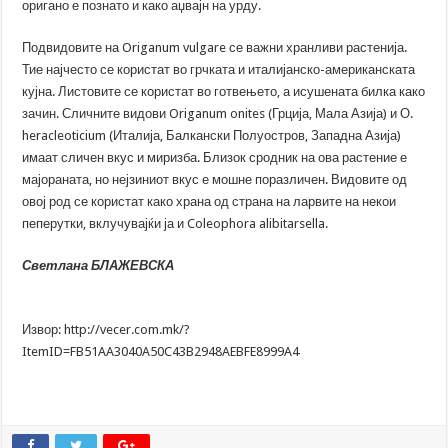
оригано е познато и како аџвајн на урду.
Подвидовите на Origanum vulgare се важни хранливи растенија.
Тие најчесто се користат во грчката и италијанско-американската
кујна. Листовите се користат во готвењето, а исушената билка како
зачин. Сличните видови Origanum onites (Грција, Мала Азија) и О.
heracleoticium (Италија, Балкански Полуостров, Западна Азија)
имаат сличен вкус и миризба. Близок сродник на ова растение е
мајораната, но нејзиниот вкус е мошне поразличен. Видовите од
овој род се користат како храна од страна на ларвите на некои
пеперутки, вклучувајќи ја и Coleophora alibitarsella.
Светлана БЛАЖЕВСКА
Извор: http://vecer.com.mk/?
ItemID=FB51AA3040A50C43B2948AEBFE8999A4