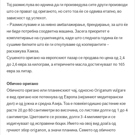
Тој размислува во иднина да ги произведува сите други производи
што се прават од ориганото, но сето тоа ќе се одвива етапно, во
зависност од успехот.
– Размислуваме и за нивно амбалажирање, брендирање, за што ќе
ни биде потребна соодветна машина. Засега приоритет е
комплетирање на сушилницата, каде што следната година ќе ги
сушиме билките што ќе ги откупуваме од кооперантите –
раскажува Хамза.
Сушеното оригано на европскиот пазар се продава по цена од 2,4
до 2,6 евра за килограм, а етеричните масла достигнуваат по 165
евра за литар.
Обично оригано
Обичното оригано или планинскиот чај, односно Origanum vulgare
е вид оригано кое потекнува од Европа (нејзиниот медитерански
дел) и од јужна и средна Азија. Тоа е повеќегодишно растение кое
расте 20 до 80 сантиметри во височина, со листови долги од 1 до 4
сантиметри. Цветовите се розови, долги 3-4 милиметри и се
издигнуваат од исправени боцки. Името на овој вид доаѓа од
грчкиот збор origanon, а значи планина. Семето од обичното