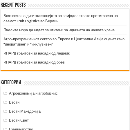
Recent Posts
Важноста на дигитализацијата во земјоделството претставена на
саемот Fruit Logistics во Берлин
Пчелите мора да бидат заштитени за иднината на нашата храна
Агро-прехранбениот сектор во Европа и Централна Азија оценет како
“иновативен” и “инклузивен”
ИПАРД грантови за насади од лешник
ИПАРД грантови за насади од орев
Категории
Агроекономија и агробизнис
Вести
Вести Македонија
Вести Свет
Градинарство