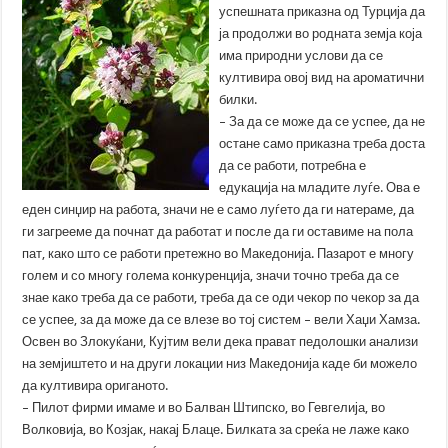
успешната приказна од Турција да
ја продолжи во родната земја која
има природни услови да се
култивира овој вид на ароматични
билки.
– За да се може да се успее, да не
остане само приказна треба доста
да се работи, потребна е
едукација на младите луѓе. Ова е
еден синџир на работа, значи не е само луѓето да ги натераме, да
ги загрееме да почнат да работат и после да ги оставиме на пола
пат, како што се работи претежно во Македонија. Пазарот е многу
голем и со многу голема конкуренција, значи точно треба да се
знае како треба да се работи, треба да се оди чекор по чекор за да
се успее, за да може да се влезе во тој систем – вели Хаџи Хамза.
Освен во Злокуќани, Кујтим вели дека прават педолошки анализи
на земјиштето и на други локации низ Македонија каде би можело
да култивира ориганото.
– Пилот фирми имаме и во Балван Штипско, во Гевгелија, во
Волковија, во Козјак, накај Блаце. Билката за среќа не лаже како