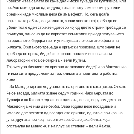
човекот и таа самата ќе каже дали може тука да се култивира, или
не. Ако може да се одгледува, тогаш влегуваме во тие рурални
средини каде мислиме дека ќе има ефект. Но, сега доаѓа
најтешката работа, социјалната, значи човекот кој треба да се
убеди тоа е еден стриктен договор кој од двете страни треба да се
почитува, односно да не користат хемикалии при одгледувањето
на ориганото, бидејќи тие ги уништуваат лековитите ефекти на
билката. Ориганото треба да е органски производ, што значи не
треба да се прска, бидејќи се прават анализи во независни
лаборатории и тоа се открива – вели Кујтим.
Тој очекува бизнисот со оригано да заживее бидејќи во Македонија
ги има сите предуслови за тоа: климата и поевтината работна
сила.
– За Македонија одгледувањето на ориганото е како џокер. Откако
ќе се засади, билката живее седум години. Иако бербата во
Турција и на Кипар е еднаш во годината, сепак, верувам дека во
Македонија ќе има две берби. Оваа година веќе посадивме и
имавме две реколти од посаденото оригано, едната е при крај на
јуни, другата при крај на септември. Ова е јака билка, која
опстанува на минус 40 и на плус 60 степени – вели Хамза.