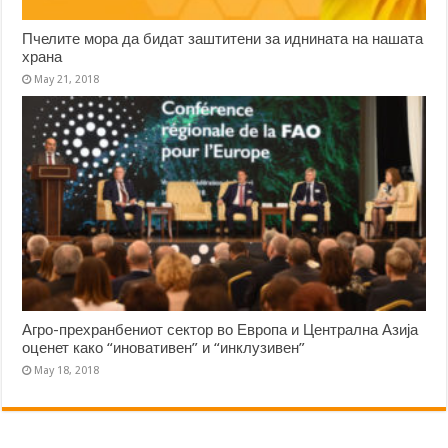
Пчелите мора да бидат заштитени за иднината на нашата
храна
May 21, 2018
Агро-прехранбениот сектор во Европа и Централна Азија
оценет како “иновативен” и “инклузивен”
May 18, 2018