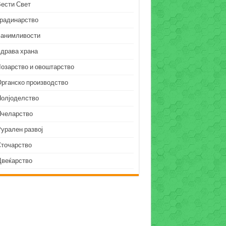
Вести Свет
Градинарство
Занимливости
Здрава храна
Лозарство и овоштарство
Органско производство
Полјоделство
Пчеларство
урален развој
Сточарство
Цвеќарство