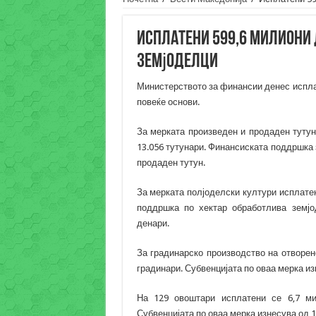
Исплатени 599,6 милиони 
земјоделци
Министерството за финансии денес испла
повеќе основи.
За мерката произведен и продаден тутун
13.056 тутунари. Финансиската поддршка 
продаден тутун.
За мерката полјоделски култури исплате
поддршка по хектар обработлива земјо
денари.
За градинарско производство на отворен
градинари. Субвенцијата по оваа мерка изн
На 129 овоштари исплатени се 6,7 м
Субвенцијата по оваа мерка изнесува од 15