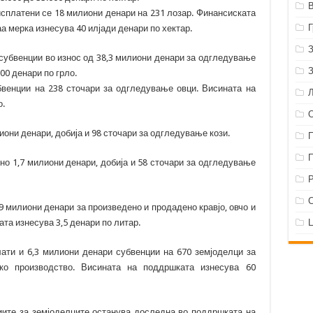
сплатени се 18 милиони денари на 231 лозар. Финансиската
аа мерка изнесува 40 илјади денари по хектар.
 субвенции во износ од 38,3 милиони денари за одгледување
800 денари по грло.
бвенции на 238 сточари за одгледување овци. Висината на
о.
иони денари, добија и 98 сточари за одгледување кози.
пно 1,7 милиони денари, добија и 58 сточари за одгледување
Р
9 милиони денари за произведено и продадено кравјо, овчо и
ата изнесува 3,5 денари по литар.
ати и 6,3 милиони денари субвенции на 670 земјоделци за
ко производство. Висината на поддршката изнесува 60
иите за земјоделците останува доследна во поддршката на