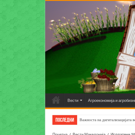
Вести
Агроекономија и агробизн
Последни
Важноста на дигитализацијата во
Почетна
/
Вести Македонија
/
Исплатени 59