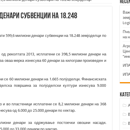
Rece
Важ
денари субвенции на 18.248
земј
Logi
Пче
ти 599,6 милиони денари субвенции на 18.248 земјоделци по
на 
Агр
Цент
 од реколтата 2013, исплатени се 398,5 милиони денари на
“ин
за оваа мерка изнесува 60 денари за килограм произведен и
ИПА
ИПА
ни се 60 милиони денари на 1.665 полјоделци. Финансиската
делска површина за полјоделски култури изнесува 9.000
Кате
о и во пластеници исплатени се 8,2 милиони денари на 368
А
есува од 6.000 до 25.000 денари по хектар.
илиони денари за одржување постоечки овошни насади.
.000 до 33.000 денари по хектар.