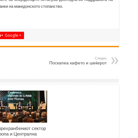
анки на македонското стопанство.
Google +
Следно
Поскапеа кафето и шеќерот
прехранбениот сектор
ропа и Централна