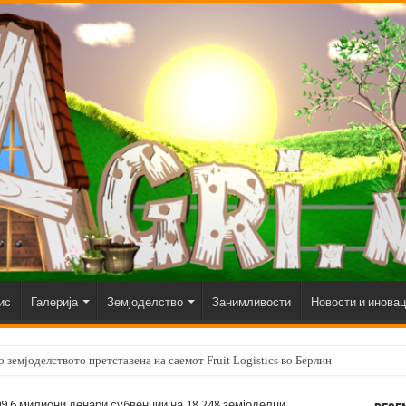
ис
Галерија
Земјоделство
Занимливости
Новости и инова
 земјоделството претставена на саемот Fruit Logistics во Берлин
9,6 милиони денари субвенции на 18.248 земјоделци