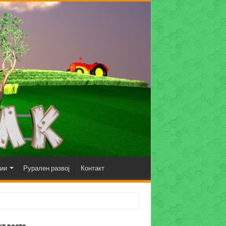
ции
Рурален развој
Контакт