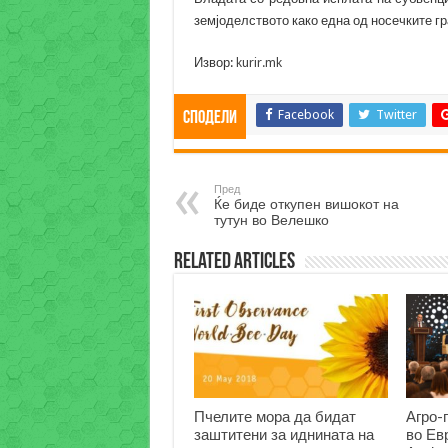
земјоделството како една од носечките гр
Извор:
kurir.mk
Facebook
Twitter
Сподели
Пред
Ќе биде откупен вишокот на
тутун во Велешко
Related Articles
Пчелите мора да бидат
Агро-
заштитени за иднината на
во Ев