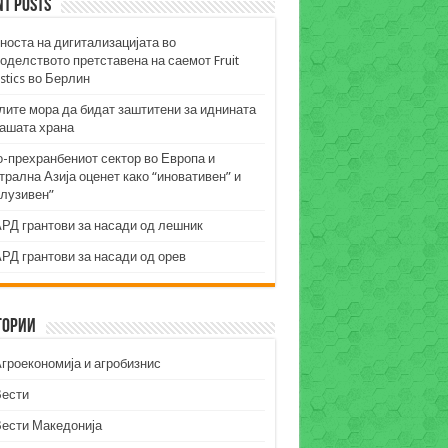
nt Posts
носта на дигитализацијата во
оделството претставена на саемот Fruit
stics во Берлин
лите мора да бидат заштитени за иднината
нашата храна
о-прехранбениот сектор во Европа и
рална Азија оценет како “иновативен” и
клузивен”
РД грантови за насади од лешник
РД грантови за насади од орев
гории
гроекономија и агробизнис
Вести
Вести Македонија