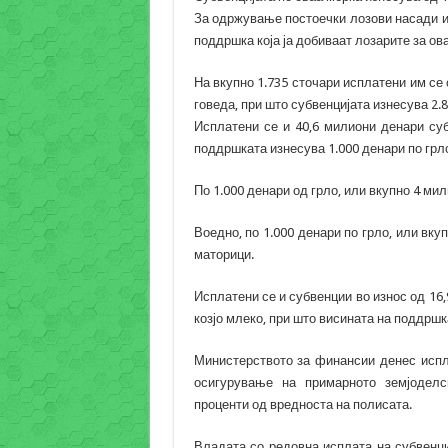
За одржување постоечки лозови насади и
поддршка која ја добиваат лозарите за ов
На вкупно 1.735 сточари исплатени им се
говеда, при што субвенцијата изнесува 2.
Исплатени се и 40,6 милиони денари су
поддршката изнесува 1.000 денари по грл
По 1.000 денари од грло, или вкупно 4 мил
Воедно, по 1.000 денари по грло, или вку
маторици.
Исплатени се и субвенции во износ од 16,
козјо млеко, при што висината на поддршк
Министерството за финансии денес испл
осигурување на примарното земјоделс
проценти од вредноста на полисата.
Владата со редовна исплата на субвенц