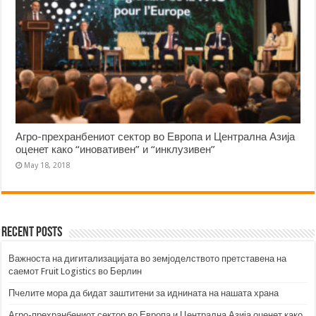
Агро-прехранбениот сектор во Европа и Централна Азија
оценет како “иновативен” и “инклузивен”
May 18, 2018
Recent Posts
Важноста на дигитализацијата во земјоделството претставена на
саемот Fruit Logistics во Берлин
Пчелите мора да бидат заштитени за иднината на нашата храна
Агро-прехранбениот сектор во Европа и Централна Азија оценет како