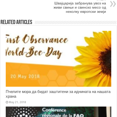
Швајцарија забранува увоз на
живи свињи и свинско месо од
неколку европски земји
Related Articles
Пчелите мора да бидат заштитени за иднината на нашата
храна
May 21, 2018