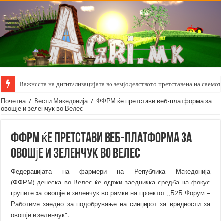
Важноста на дигитализацијата во земјоделството претставена на саемот 
Почетна
/
Вести Македонија
/
ФФРМ ќе претстави веб-платформа за
овошје и зеленчук во Велес
ФФРМ ќе претстави веб-платформа за
овошје и зеленчук во Велес
Федерацијата на фармери на Република Македонија
(ФФРМ) денеска во Велес ќе одржи заедничка средба на фокус
групите за овошје и зеленчук во рамки на проектот „Б2Б Форум –
Работиме заедно за подобрување на синџирот за вредности за
овошје и зеленчук“.