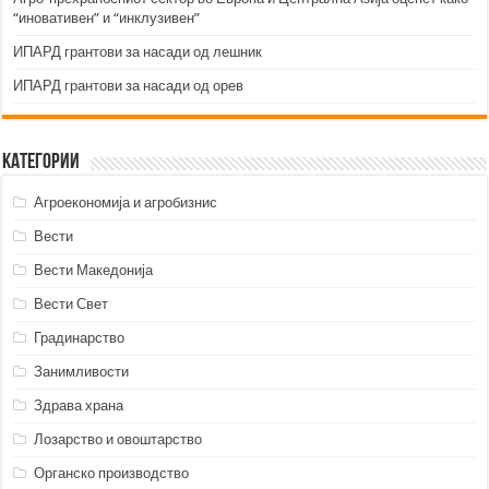
“иновативен” и “инклузивен”
ИПАРД грантови за насади од лешник
ИПАРД грантови за насади од орев
Категории
Агроекономија и агробизнис
Вести
Вести Македонија
Вести Свет
Градинарство
Занимливости
Здрава храна
Лозарство и овоштарство
Органско производство