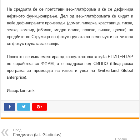
На средбата ќе се претстави веб-платформа и ќе се дефинира
нејзиното функционирање. Дел од веб-платформата ќе бидат и
веќе дефинираните производи (домат, пиперка, краставица, тиква,
зелка, компир, јаболко, модра слива, праска, вишна, цреша) на
средбите во Струмица со фокус групата за зеленчук и во Битола
со фокус групата за овошје.
Проектот се имплементира од консултантската куќа ЕПИЦЕНТАР
во соработка со ФФРМ, а е поддржан од СИППО (Швајцарска
програма за промоција на извоз и увоз на Switzerland Global
Enterprise).
Извор:
kurir.mk
Пред
Гладиола (lat. Gladiolus)
Следно