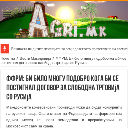
Важноста на дигитализацијата во земјоделството претставена на саемот 
Почетна
/
Вести Македонија
/
ФФРМ: Би било многу подобро кога би се
постигнал договор за слободна трговија со Русија
ФФРМ: Би било многу подобро кога би се
постигнал договор за слободна трговија
со Русија
Македонските конзервирани производи може да бидат конкуренти
на рускиот пазар. Ова е ставот на Федерацијата на фармери кои
идниот месец ќе носат земјоделци и преработувачи на
московскиот саем за храна.