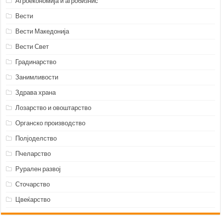
Агроекономија и агробизнис
Вести
Вести Македонија
Вести Свет
Градинарство
Занимливости
Здрава храна
Лозарство и овоштарство
Органско производство
Полјоделство
Пчеларство
Рурален развој
Сточарство
Цвеќарство