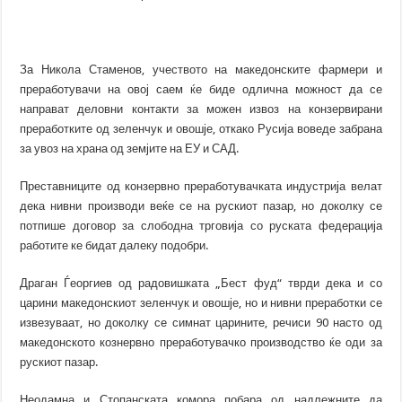
За Никола Стаменов, учеството на македонските фармери и
преработувачи на овој саем ќе биде одлична можност да се
направат деловни контакти за можен извоз на конзервирани
преработките од зеленчук и овошје, откако Русија воведе забрана
за увоз на храна од земјите на ЕУ и САД.
Преставниците од конзервно преработувачката индустрија велат
дека нивни производи веќе се на рускиот пазар, но доколку се
потпише договор за слободна трговија со руската федерација
работите ке бидат далеку подобри.
Драган Ѓеоргиев од радовишката „Бест фуд“ тврди дека и со
царини македонскиот зеленчук и овошје, но и нивни преработки се
извезуваат, но доколку се симнат царините, речиси 90 насто од
македонското кознервно преработувачко производство ќе оди за
рускиот пазар.
Неодамна и Стопанската комора побара од надлежните да