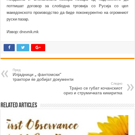
потпишат договор за слободна трговија со Русија со цел
македонското производство да биде поконкурентно на огромниот
руски пазар.
Извор:
dnevnik.mk
Пред
Илјадници „ фантомски“
трактори ќе добијат документи
Следно
Трајно се губат кочанскиот
ориз и струмичката кикиритка
Related Articles