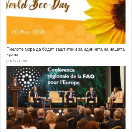
Пчелите мора да бидат заштитени за иднината на нашата
храна
May 21, 2018