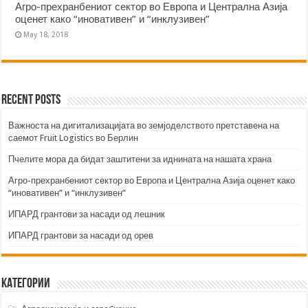
Агро-прехранбениот сектор во Европа и Централна Азија
оценет како “иновативен” и “инклузивен”
May 18, 2018
Recent Posts
Важноста на дигитализацијата во земјоделството претставена на
саемот Fruit Logistics во Берлин
Пчелите мора да бидат заштитени за иднината на нашата храна
Агро-прехранбениот сектор во Европа и Централна Азија оценет како
“иновативен” и “инклузивен”
ИПАРД грантови за насади од лешник
ИПАРД грантови за насади од орев
Категории