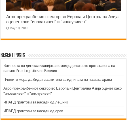
Агро-прехранбениот сектор во Европа и Централна Азија
оценет како “иновативен” и “инклузивен”
May 18, 2018
Recent Posts
Важноста на дигитализацијата во земјоделството претставена на
саемот Fruit Logistics во Берлин
Пчелите мора да бидат заштитени за иднината на нашата храна
Агро-прехранбениот сектор во Европа и Централна Азија оценет како
“иновативен” и “инклузивен”
ИПАРД грантови за насади од лешник
ИПАРД грантови за насади од орев