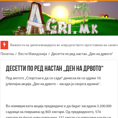
Важноста на дигитализацијата во земјоделството претставена на саемот 
Почетна
/
Вести Македонија
/
Десетти по ред настан „Ден на дрвото“
Десетти по ред настан „Ден на дрвото“
Под мотото „Спортски е да се сади“ денеска ќе се одржи 10.
јубилејна акција „Ден на дрвото – засади ја својата
иднина“.
Во ноемвриската акција предвидено е да бидат засадени 3.200.000
садници на површина од 803 хектари. Од предвиденото, 574
хектари ќе бидат нови површини, 131 хектар се површини кои ќе се