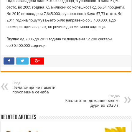
година засадени биле 5.300.000 дрвца, а успешноста била 57,50
отсто, во 2009 година 7,5 милиони со успешност од 68,84 проценти.
Во 2010 се засадени 7.645.000, а успешноста била 57,73 отсто. Во
2011 година пошумувањето било направено со 3.400.000, а до
ноември годинава, пак, со речиси два милиона садници.
Вкупно од 2008 до 2011 година се пошумени 12.200 хектари
со 30.400.000 садници.
Пред
Пелагонија не памети
поуспешна сеидба
Следно
Kвалитетно домашно млеко
дури во 2020 г.
Related Articles