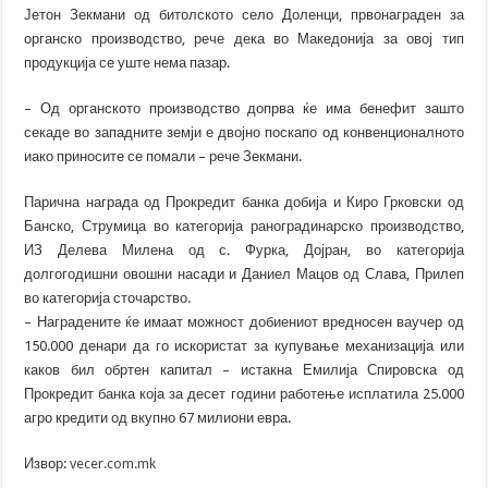
Јетон Зекмани од битолското село Доленци, првонаграден за
органско производство, рече дека во Македонија за овој тип
продукција се уште нема пазар.
– Од органското производство допрва ќе има бенефит зашто
секаде во западните земји е двојно поскапо од конвенционалното
иако приносите се помали – рече Зекмани.
Парична награда од Прокредит банка добија и Киро Грковски од
Банско, Струмица во категорија раноградинарско производство,
ИЗ Делева Милена од с. Фурка, Дојран, во категорија
долгогодишни овошни насади и Даниел Мацов од Слава, Прилеп
во категорија сточарство.
– Наградените ќе имаат можност добиениот вредносен ваучер од
150.000 денари да го искористат за купување механизација или
каков бил обртен капитал – истакна Емилија Спировска од
Прокредит банка која за десет години работење исплатила 25.000
агро кредити од вкупно 67 милиони евра.
Извор:
vecer.com.mk