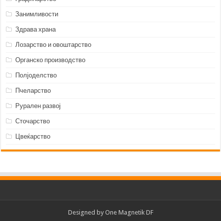
Занимливости
Здрава храна
Лозарство и овоштарство
Органско производство
Полјоделство
Пчеларство
Рурален развој
Сточарство
Цвеќарство
Designed by
One Magnetik DF