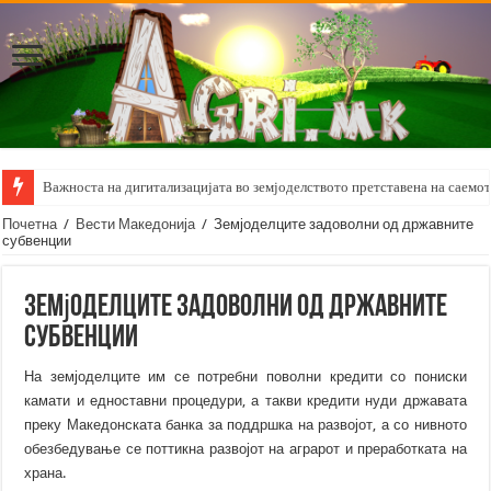
Важноста на дигитализацијата во земјоделството претставена на саемот 
Почетна
/
Вести Македонија
/
Земјоделците задоволни од државните
субвенции
Земјоделците задоволни од државните
субвенции
На земјоделците им се потребни поволни кредити со пониски
камати и едноставни процедури, а такви кредити нуди државата
преку Македонската банка за поддршка на развојот, а со нивното
обезбедување се поттикна развојот на аграрот и преработката на
храна.