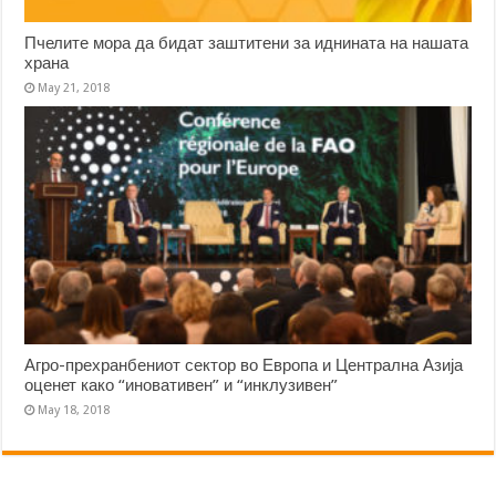
Пчелите мора да бидат заштитени за иднината на нашата
храна
May 21, 2018
Агро-прехранбениот сектор во Европа и Централна Азија
оценет како “иновативен” и “инклузивен”
May 18, 2018