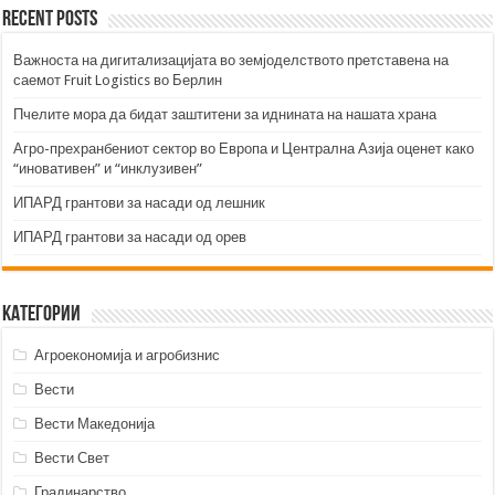
Recent Posts
Важноста на дигитализацијата во земјоделството претставена на
саемот Fruit Logistics во Берлин
Пчелите мора да бидат заштитени за иднината на нашата храна
Агро-прехранбениот сектор во Европа и Централна Азија оценет како
“иновативен” и “инклузивен”
ИПАРД грантови за насади од лешник
ИПАРД грантови за насади од орев
Категории
Агроекономија и агробизнис
Вести
Вести Македонија
Вести Свет
Градинарство