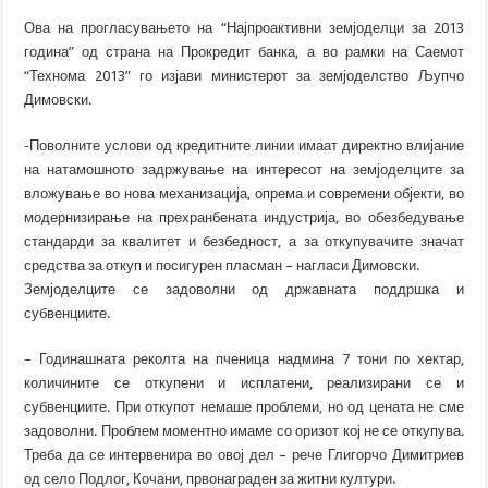
Ова на прогласувањето на “Најпроактивни земјоделци за 2013
година” од страна на Прокредит банка, а во рамки на Саемот
“Технома 2013” го изјави министерот за земјоделство Љупчо
Димовски.
-Поволните услови од кредитните линии имаат директно влијание
на натамошното задржување на интересот на земјоделците за
вложување во нова механизација, опрема и современи објекти, во
модернизирање на прехранбената индустрија, во обезбедување
стандарди за квалитет и безбедност, а за откупувачите значат
средства за откуп и посигурен пласман – нагласи Димовски.
Земјоделците се задоволни од државната поддршка и
субвенциите.
– Годинашната реколта на пченица надмина 7 тони по хектар,
количините се откупени и исплатени, реализирани се и
субвенциите. При откупот немаше проблеми, но од цената не сме
задоволни. Проблем моментно имаме со оризот кој не се откупува.
Треба да се интервенира во овој дел – рече Глигорчо Димитриев
од село Подлог, Кочани, првонаграден за житни култури.