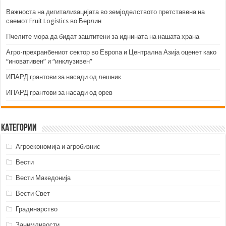
Важноста на дигитализацијата во земјоделството претставена на
саемот Fruit Logistics во Берлин
Пчелите мора да бидат заштитени за иднината на нашата храна
Агро-прехранбениот сектор во Европа и Централна Азија оценет како
“иновативен” и “инклузивен”
ИПАРД грантови за насади од лешник
ИПАРД грантови за насади од орев
Категории
Агроекономија и агробизнис
Вести
Вести Македонија
Вести Свет
Градинарство
Занимливости