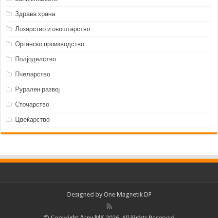
Здрава храна
Лозарство и овоштарство
Органско производство
Полјоделство
Пчеларство
Рурален развој
Сточарство
Цвеќарство
Designed by
One Magnetik DF
© Copyright Агри.МК 2026, All Rights Reserved