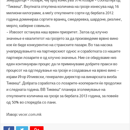
земјоделци – лозари, чиј број изнесува 974 лозари – соопштија од
“Тиквеш”. Вкупната откупена количина на грозје изнесува над 16
милиони килограми, а меѓу откупените сорти од бербата 2012
година доминираа сортите вранец, смедеревка, шардоне, ризлинг,
мерло, каберне совињон.
– Извозот останува наш врвен приоритет. Затоа од клучно
значење е квалитетот на грозјето за да произведеме врвно вино
кое ќе биде конкурентно на странските пазари. Во таа насока
унапредувањето на партнерскиот однос и соработката со нашите
партнери лозарите е од клучно значење. Ние се обидуваме низ
еден континуиран процес да ги применуваме добрите пракси во
процесот на одгледување на грозје и создавање на врвно вино –
изјави Игор Илиевски, генерален директор на винарската визба
Тиквеш”. Добрата соработка со лозарите-кооперанти ќе продолжи
и следната година. ВВ Тиквеш” планира зголемување на
откупените количина на грозје за бербата 2013 година, за повеќе
од 50% во споредба со лани.
Извор:
vecer.com.mk