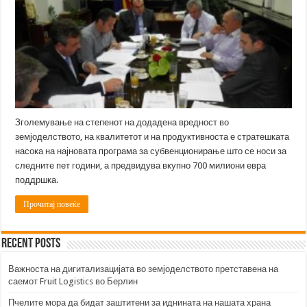
Зголемување на степенот на додадена вредност во
земјоделството, на квалитетот и на продуктивноста е стратешката
насока на најновата програма за субвенционирање што се носи за
следните пет години, а предвидува вкупно 700 милиони евра
поддршка.
Прочитај повеќе
Recent Posts
Важноста на дигитализацијата во земјоделството претставена на
саемот Fruit Logistics во Берлин
Пчелите мора да бидат заштитени за иднината на нашата храна