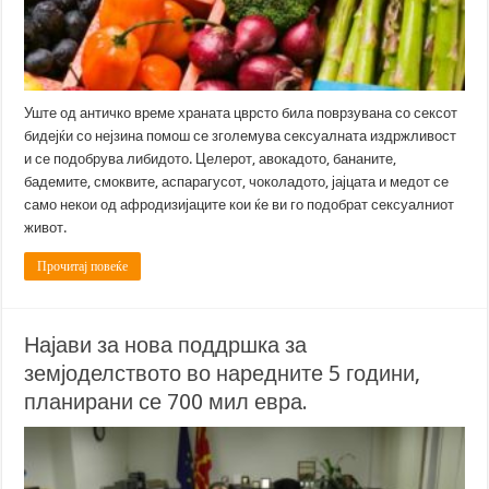
Уште од античко време храната цврсто била поврзувана со сексот
бидејќи со нејзина помош се зголемува сексуалната издржливост
и се подобрува либидото. Целерот, авокадото, бананите,
бадемите, смоквите, аспарагусот, чоколадото, јајцата и медот се
само некои од афродизијаците кои ќе ви го подобрат сексуалниот
живот.
Прочитај повеќе
Најави за нова поддршка за
земјоделството во наредните 5 години,
планирани се 700 мил евра.