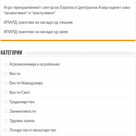
Агро-прехранбениот сектор во Европа и Централна Азија оценет како
“иновативен” и “инклузивен”
ИПАРД грантови за насади од лешник
ИПАРД грантови за насади од орев
Категории
Агроекономија и агробизнис
Вести
Вести Македонија
Вести Свет
Градинарство
Занимливости
Здрава храна
Лозарство и овоштарство