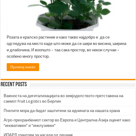
Розата е кралско растение и како такво најдобро е да се
одгледува на место каде што може да се шири во висина, ширина
и длабочина. И воопшто – таа сака простор, во некои случаи –
особено многу простор.
Прочитај повеќе
Recent Posts
Важноста на дигитализацијата во земјоделството претставена на
саемот Fruit Logistics во Берлин
Пчелите мора да бидат заштитени за иднината на нашата храна
Агро-прехранбениот сектор во Европа и Централна Азија оценет како
“иновативен” и “инклузивен”
ИПАРД грантови за насади од лешник