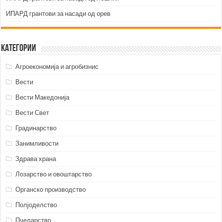
ИПАРД грантови за насади од орев
Категории
Агроекономија и агробизнис
Вести
Вести Македонија
Вести Свет
Градинарство
Занимливости
Здрава храна
Лозарство и овоштарство
Органско производство
Полјоделство
Пчеларство