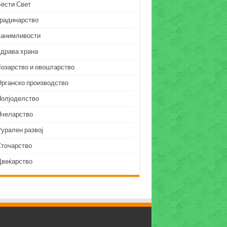
Вести Свет
Градинарство
Занимливости
Здрава храна
Лозарство и овоштарство
Органско производство
Полјоделство
Пчеларство
урален развој
Сточарство
Цвеќарство