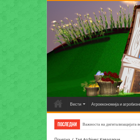
Вести
Агроекономија и агробизн
Последни
Важноста на дигитализацијата во
Почетна
/
Tag Archives: Kавадарци