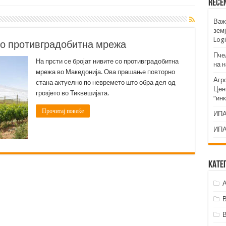
Rece
Важ
земј
Logi
 со противградобитна мрежа
Пче
На прсти се бројат нивите со противградобитна
на 
мрежа во Македонија. Ова прашање повторно
Агр
стана актуелно по невремето што обра дел од
Цент
грозјето во Тиквешијата.
“ин
Прочитај повеќе
ИПА
ИПА
Кате
А