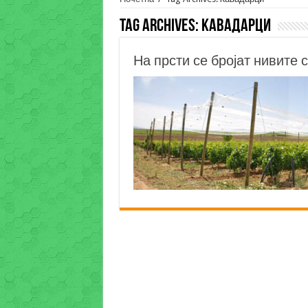
Tag Archives:
Kавадарци
На прсти се бројат нивите