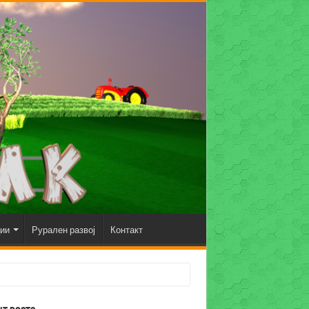
ции
Рурален развој
Контакт