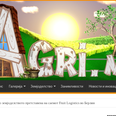
ис
Галерија
Земјоделство
Занимливости
Новости и инова
 земјоделството претставена на саемот Fruit Logistics во Берлин