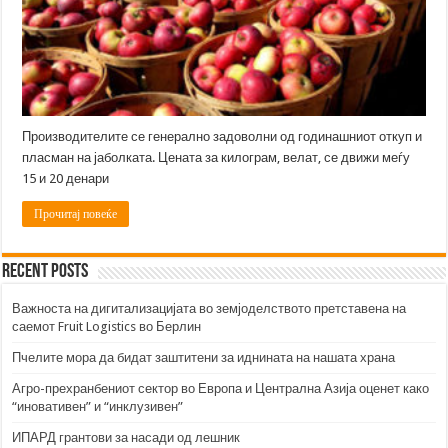
Производителите се генерално задоволни од годинашниот откуп и
пласман на јаболката. Цената за килограм, велат, се движи меѓу
15 и 20 денари
Прочитај повеќе
Recent Posts
Важноста на дигитализацијата во земјоделството претставена на
саемот Fruit Logistics во Берлин
Пчелите мора да бидат заштитени за иднината на нашата храна
Агро-прехранбениот сектор во Европа и Централна Азија оценет како
“иновативен” и “инклузивен”
ИПАРД грантови за насади од лешник