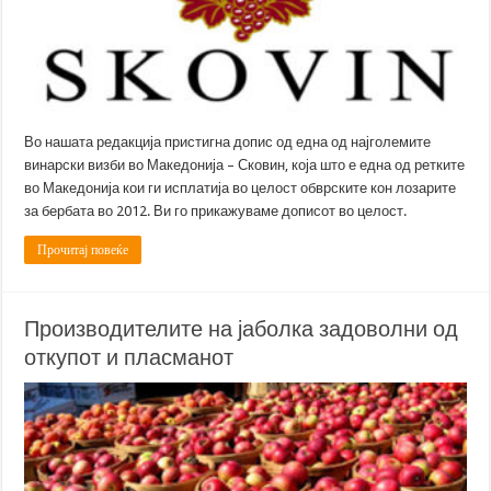
Во нашата редакција пристигна допис од една од најголемите
винарски визби во Македонија – Сковин, која што е една од ретките
во Македонија кои ги исплатија во целост обврските кон лозарите
за бербата во 2012. Ви го прикажуваме дописот во целост.
Прочитај повеќе
Производителите на јаболка задоволни од
откупот и пласманот