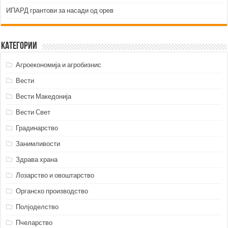
ИПАРД грантови за насади од орев
Категории
Агроекономија и агробизнис
Вести
Вести Македонија
Вести Свет
Градинарство
Занимливости
Здрава храна
Лозарство и овоштарство
Органско производство
Полјоделство
Пчеларство