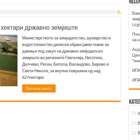
Rece
Важ
земј
Logi
7 хектари државно земјиште
Пче
Министерството за земјоделство, шумарство и
на 
водостопанство денеска објави јавен повик за
Агр
давање под закуп на државно земјоделско
Цент
земјиште во регионите Гевгелија, Неготино,
“ин
Делчево, Ресен, Битола, Валандово, Берово и
ИПА
Свети Николе, за вкупна површина од над
627хектари.
ИПА
Прочитај повеќе
Кате
А