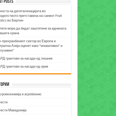
nt Posts
носта на дигитализацијата во
оделството претставена на саемот Fruit
stics во Берлин
лите мора да бидат заштитени за иднината
нашата храна
о-прехранбениот сектор во Европа и
рална Азија оценет како “иновативен” и
клузивен”
РД грантови за насади од лешник
РД грантови за насади од орев
гории
гроекономија и агробизнис
Вести
Вести Македонија