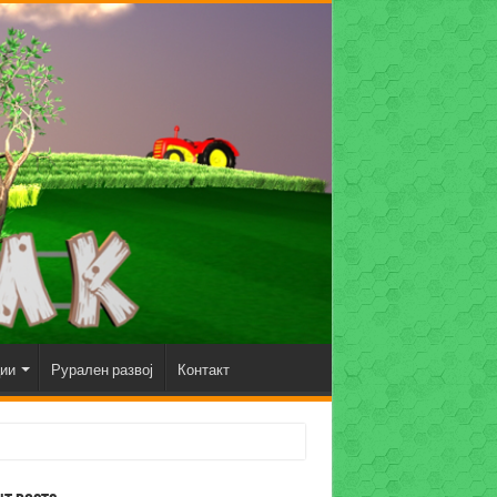
ции
Рурален развој
Контакт