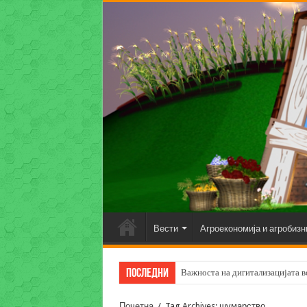
Вести
Агроекономија и агробизн
Последни
Важноста на дигитализацијата во
Почетна
/
Tag Archives: шумарство