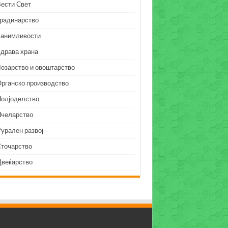
Вести Свет
Градинарство
Занимливости
Здрава храна
Лозарство и овоштарство
Органско производство
Полјоделство
Пчеларство
урален развој
Сточарство
Цвеќарство