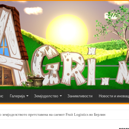
ис
Галерија
Земјоделство
Занимливости
Новости и инова
 земјоделството претставена на саемот Fruit Logistics во Берлин