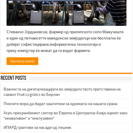
Стеванчо Јордановски, фармер од прилепското село Мажучиште
е еден од петнаесетте македонски земјоделци кои бесплатно ќе
добијат софистицирана информатичка технологија и
преку компјутер ќе можат да ги водат фармите.
Прочитај повеќе
Recent Posts
Важноста на дигитализацијата во земјоделството претставена на
саемот Fruit Logistics во Берлин
Пчелите мора да бидат заштитени за иднината на нашата храна
Агро-прехранбениот сектор во Европа и Централна Азија оценет како
“иновативен” и “инклузивен”
ИПАРД грантови за насади од лешник