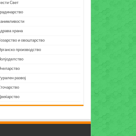
Вести Свет
Градинарство
Занимливости
Здрава храна
Лозарство и овоштарство
Органско производство
Полјоделство
Пчеларство
урален развој
Сточарство
Цвеќарство