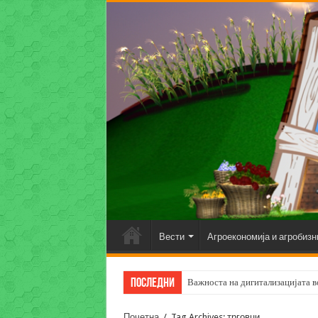
Вести
Агроекономија и агробизн
Последни
Важноста на дигитализацијата во
Почетна
/
Tag Archives: трговци