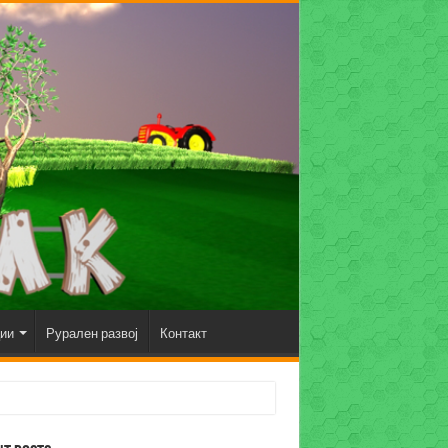
ции
Рурален развој
Контакт