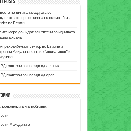
nt Posts
носта на дигитализацијата во
оделството претставена на саемот Fruit
stics во Берлин
лите мора да бидат заштитени за иднината
нашата храна
о-прехранбениот сектор во Европа и
рална Азија оценет како “иновативен” и
клузивен”
РД грантови за насади од лешник
РД грантови за насади од орев
гории
гроекономија и агробизнис
Вести
Вести Македонија