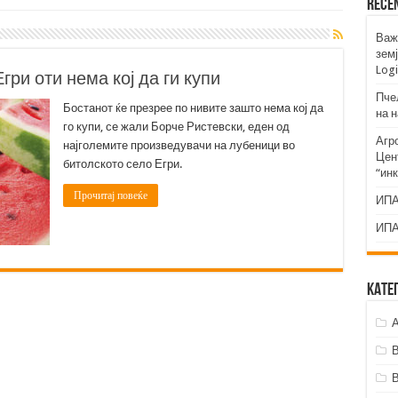
Rece
Важ
земј
Logi
гри оти нема кој да ги купи
Пче
Бостанот ќе презрее по нивите зашто нема кој да
на 
го купи, се жали Борче Ристевски, еден од
Агр
најголемите произведувачи на лубеници во
Цент
битолското село Егри.
“ин
Прочитај повеќе
ИПА
ИПА
Кате
А