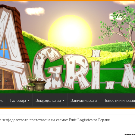
ис
Галерија
Земјоделство
Занимливости
Новости и инова
 земјоделството претставена на саемот Fruit Logistics во Берлин