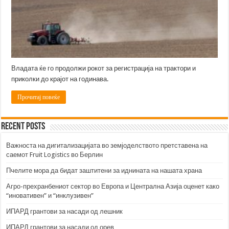
Владата ќе го продолжи рокот за регистрација на трактори и
приколки до крајот на годинава.
Прочитај повеќе
Recent Posts
Важноста на дигитализацијата во земјоделството претставена на
саемот Fruit Logistics во Берлин
Пчелите мора да бидат заштитени за иднината на нашата храна
Агро-прехранбениот сектор во Европа и Централна Азија оценет како
“иновативен” и “инклузивен”
ИПАРД грантови за насади од лешник
ИПАРД грантови за насади од орев