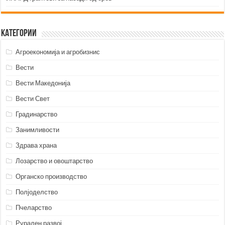
Категории
Агроекономија и агробизнис
Вести
Вести Македонија
Вести Свет
Градинарство
Занимливости
Здрава храна
Лозарство и овоштарство
Органско производство
Полјоделство
Пчеларство
Рурален развој