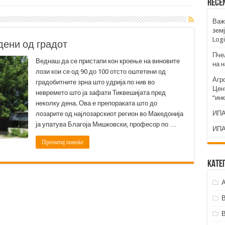
Rece
Важ
земј
Logi
одени од градот
Пче
Веднаш да се пристапи кон кроење на виновите
на 
лози кои се од 90 до 100 отсто оштетени од
Агр
градобитните зрна што удрија по нив во
Цент
невремето што ја зафати Тиквешијата пред
“ин
неколку дена. Ова е препораката што до
ИПА
лозарите од најлозарскиот регион во Македонија
ја упатува Благоја Мишковски, професор по …
ИПА
Прочитај повеќе
Кате
А