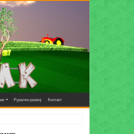
ции
Рурален развој
Контакт