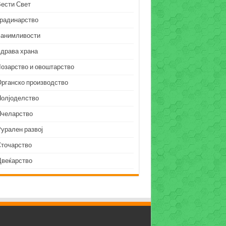
Вести Свет
Градинарство
Занимливости
Здрава храна
Лозарство и овоштарство
Органско производство
Полјоделство
Пчеларство
урален развој
Сточарство
Цвеќарство