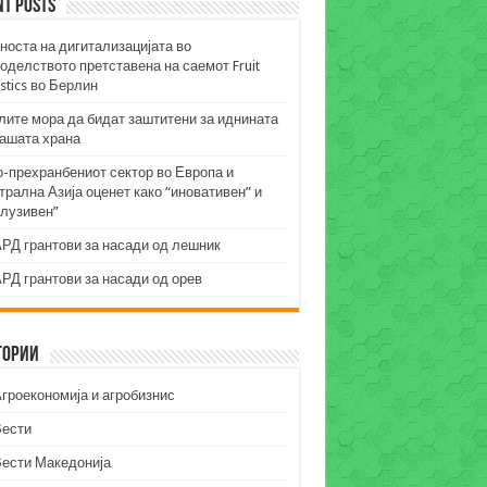
nt Posts
носта на дигитализацијата во
оделството претставена на саемот Fruit
stics во Берлин
лите мора да бидат заштитени за иднината
нашата храна
о-прехранбениот сектор во Европа и
рална Азија оценет како “иновативен” и
клузивен”
РД грантови за насади од лешник
РД грантови за насади од орев
гории
гроекономија и агробизнис
Вести
Вести Македонија