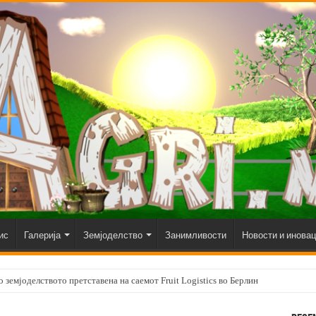
ис
Галерија
Земјоделство
Занимливости
Новости и инова
 земјоделството претставена на саемот Fruit Logistics во Берлин