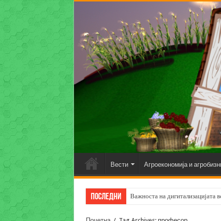
Вести
Агроекономија и агробизн
Последни
Важноста на дигитализацијата во
Почетна
/
Tag Archives: професор