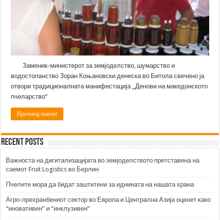
Заменик-министерот за земјоделство, шумарство и
водостопанство Зоран Коњановски денеска во Битола свечено ја
отвори традиционалната манифестација „Денови на македонското
пчеларство“
Прочитај повеќе
Recent Posts
Важноста на дигитализацијата во земјоделството претставена на
саемот Fruit Logistics во Берлин
Пчелите мора да бидат заштитени за иднината на нашата храна
Агро-прехранбениот сектор во Европа и Централна Азија оценет како
“иновативен” и “инклузивен”