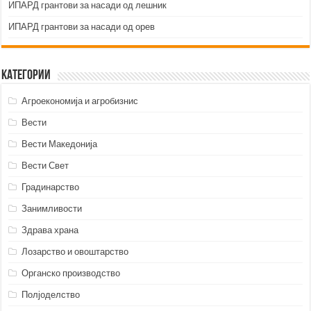
ИПАРД грантови за насади од лешник
ИПАРД грантови за насади од орев
Категории
Агроекономија и агробизнис
Вести
Вести Македонија
Вести Свет
Градинарство
Занимливости
Здрава храна
Лозарство и овоштарство
Органско производство
Полјоделство