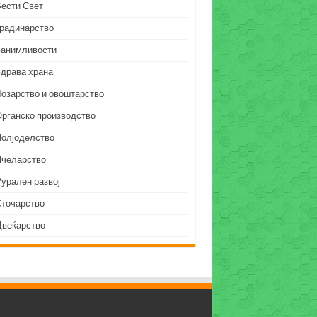
Вести Свет
Градинарство
Занимливости
Здрава храна
Лозарство и овоштарство
Органско производство
Полјоделство
Пчеларство
урален развој
Сточарство
Цвеќарство