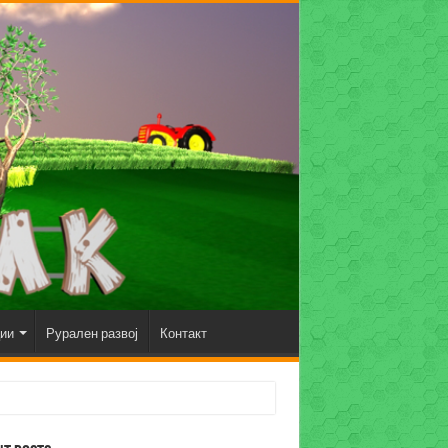
ции
Рурален развој
Контакт