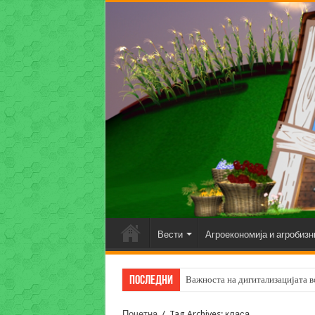
Вести
Агроекономија и агробизн
Последни
Важноста на дигитализацијата во
Почетна
/
Tag Archives: класа