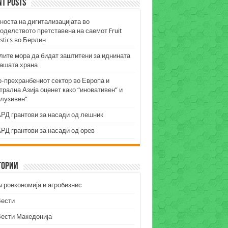
nt Posts
носта на дигитализацијата во
оделството претставена на саемот Fruit
stics во Берлин
лите мора да бидат заштитени за иднината
нашата храна
о-прехранбениот сектор во Европа и
рална Азија оценет како “иновативен” и
клузивен”
РД грантови за насади од лешник
РД грантови за насади од орев
гории
гроекономија и агробизнис
Вести
Вести Македонија