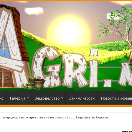
ис
Галерија
Земјоделство
Занимливости
Новости и инова
 земјоделството претставена на саемот Fruit Logistics во Берлин