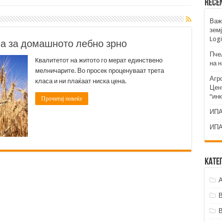
Rece
Важ
земј
Logi
на за домашното лебно зрно
Пче
Kвалитетот на житото го мерат единствено
на 
мелничарите. Во просек проценуваат трета
Агр
класа и ни плаќаат ниска цена.
Цент
“ин
Прочитај повеќе
ИПА
ИПА
Кате
А