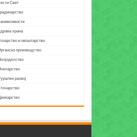
Вести Свет
Градинарство
Занимливости
Здрава храна
Лозарство и овоштарство
Органско производство
Полјоделство
Пчеларство
урален развој
Сточарство
Цвеќарство