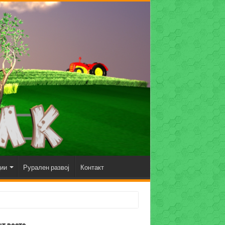
ции
Рурален развој
Контакт