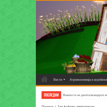
Вести
Агроекономија и агробизн
Последни
Важноста на дигитализацијата во
Почетна
/
Tag Archives: земјоделски