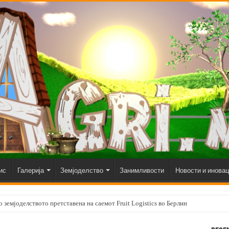
ис
Галерија
Земјоделство
Занимливости
Новости и инова
 земјоделството претставена на саемот Fruit Logistics во Берлин