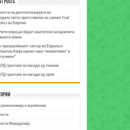
nt Posts
носта на дигитализацијата во
оделството претставена на саемот Fruit
stics во Берлин
лите мора да бидат заштитени за иднината
нашата храна
о-прехранбениот сектор во Европа и
рална Азија оценет како “иновативен” и
клузивен”
РД грантови за насади од лешник
РД грантови за насади од орев
гории
гроекономија и агробизнис
Вести
Вести Македонија