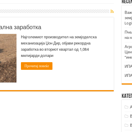
Rece
Важ
земј
Logi
ална заработка
Пче
Најголемиот производител на земјоделска
на 
механизација Џон Дир, објави рекордна
Агр
заработка во вториот квартал од 1,084
Цент
милијарди долари
“ин
Прочитај повеќе
ИПА
ИПА
Кате
А