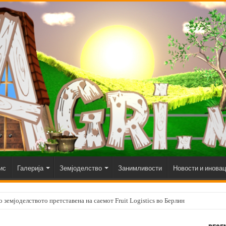
ис
Галерија
Земјоделство
Занимливости
Новости и инова
 земјоделството претставена на саемот Fruit Logistics во Берлин