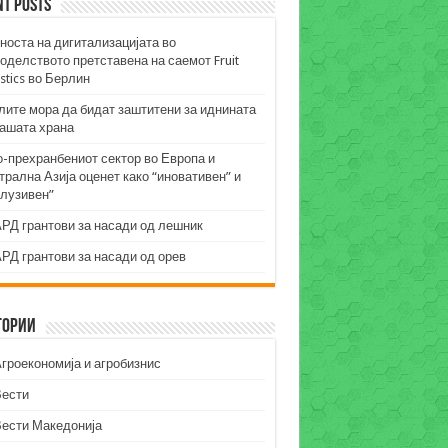
nt Posts
носта на дигитализацијата во
оделството претставена на саемот Fruit
stics во Берлин
лите мора да бидат заштитени за иднината
нашата храна
о-прехранбениот сектор во Европа и
рална Азија оценет како “иновативен” и
клузивен”
РД грантови за насади од лешник
РД грантови за насади од орев
гории
гроекономија и агробизнис
Вести
Вести Македонија