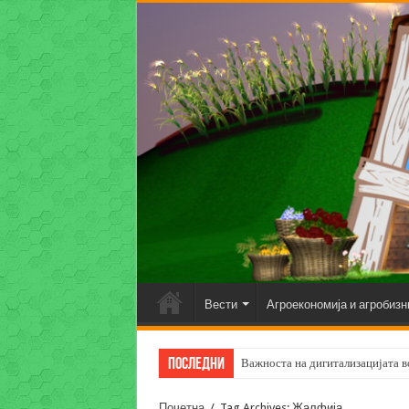
Вести
Агроекономија и агробизн
Последни
Важноста на дигитализацијата во
Почетна
/
Tag Archives: Жалфија