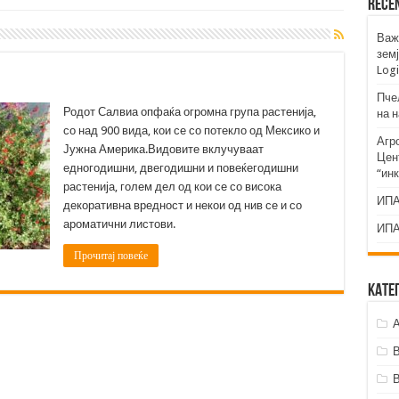
Rece
Важ
земј
Logi
Пче
Родот Салвиа опфаќа огромна група растенија,
на 
со над 900 вида, кои се со потекло од Мексико и
Агр
Јужна Америка.Видовите вклучуваат
Цент
едногодишни, двегодишни и повеќегодишни
“ин
растенија, голем дел од кои се со висока
ИПА
декоративна вредност и некои од нив се и со
ароматични листови.
ИПА
Прочитај повеќе
Кате
А