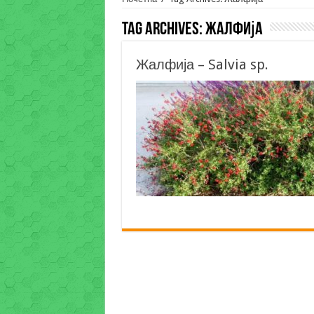
Tag Archives:
Жалфија
Жалфија – Salvia sp.