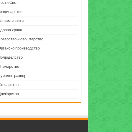
Вести Свет
Градинарство
Занимливости
Здрава храна
Лозарство и овоштарство
Органско производство
Полјоделство
Пчеларство
урален развој
Сточарство
Цвеќарство