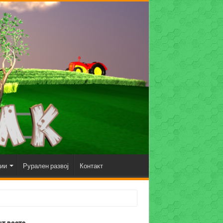
ции
Рурален развој
Контакт