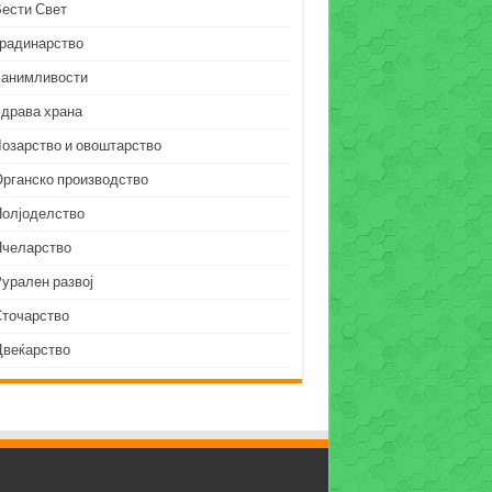
Вести Свет
Градинарство
Занимливости
Здрава храна
Лозарство и овоштарство
Органско производство
Полјоделство
Пчеларство
урален развој
Сточарство
Цвеќарство