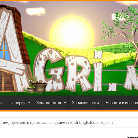
ис
Галерија
Земјоделство
Занимливости
Новости и инова
 земјоделството претставена на саемот Fruit Logistics во Берлин