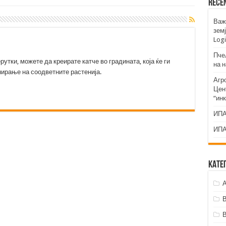
Rece
Важ
земј
Logi
Пче
утки, можете да креирате катче во градината, која ќе ги
на 
нирање на соодветните растенија.
Агр
Цент
“ин
ИПА
ИПА
Кате
А