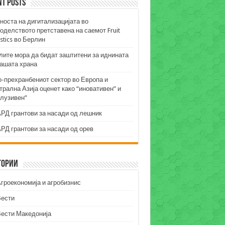
nt Posts
носта на дигитализацијата во
оделството претставена на саемот Fruit
stics во Берлин
лите мора да бидат заштитени за иднината
нашата храна
о-прехранбениот сектор во Европа и
рална Азија оценет како “иновативен” и
клузивен”
РД грантови за насади од лешник
РД грантови за насади од орев
гории
гроекономија и агробизнис
Вести
Вести Македонија