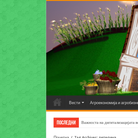
Вести
Агроекономија и агробизн
Последни
Важноста на дигитализацијата во
Почетна
/
Tag Archives: детелина