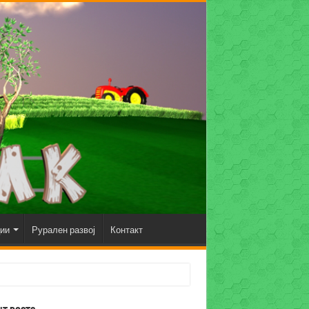
ции
Рурален развој
Контакт