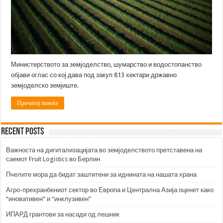
Министерството за земјоделство, шумарство и водостопанство
објави оглас со кој дава под закуп 813 хектари државно
земјоделско земјиште.
Прочитај повеќе
Recent Posts
Важноста на дигитализацијата во земјоделството претставена на
саемот Fruit Logistics во Берлин
Пчелите мора да бидат заштитени за иднината на нашата храна
Агро-прехранбениот сектор во Европа и Централна Азија оценет како
“иновативен” и “инклузивен”
ИПАРД грантови за насади од лешник