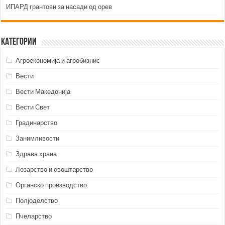
ИПАРД грантови за насади од орев
Категории
Агроекономија и агробизнис
Вести
Вести Македонија
Вести Свет
Градинарство
Занимливости
Здрава храна
Лозарство и овоштарство
Органско производство
Полјоделство
Пчеларство