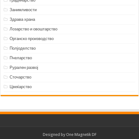
Градинарство
Занимливости
Здрава храна
Лозарство и овоштарство
Органско производство
Полјоделство
Пчеларство
Рурален развој
Сточарство
Цвеќарство
Designed by
One Magnetik DF