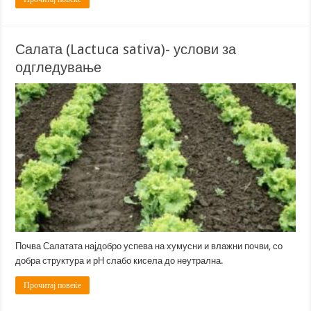
Салата (Lactuca sativa)- услови за
одгледување
Почва Салатата најдобро успева на хумусни и влажни почви, со
добра структура и рН слабо кисела до неутрална.
Прочитај повеќе