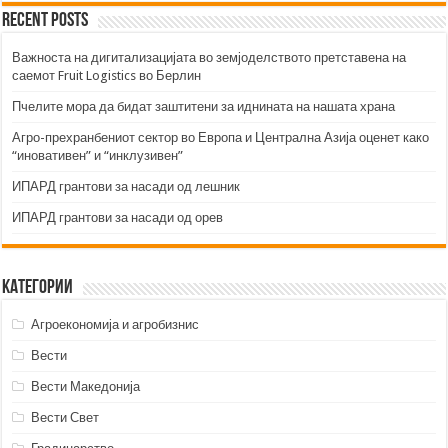
Recent Posts
Важноста на дигитализацијата во земјоделството претставена на
саемот Fruit Logistics во Берлин
Пчелите мора да бидат заштитени за иднината на нашата храна
Агро-прехранбениот сектор во Европа и Централна Азија оценет како
“иновативен” и “инклузивен”
ИПАРД грантови за насади од лешник
ИПАРД грантови за насади од орев
Категории
Агроекономија и агробизнис
Вести
Вести Македонија
Вести Свет