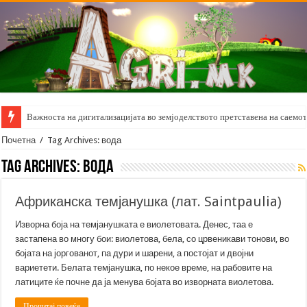
Важноста на дигитализацијата во земјоделството претставена на саемот 
Почетна
/
Tag Archives: вода
Tag Archives:
вода
Африканска темјанушка (лат. Saintpaulia)
Изворна боја на темјанушката е виолетовата. Денес, таа е
застапена во многу бои: виолетова, бела, со црвеникави тонови, во
бојата на јоргованот, па дури и шарени, а постојат и двојни
вариетети. Белата темјанушка, по некое време, на рабовите на
латиците ќе почне да ја менува бојата во изворната виолетова.
Прочитај повеќе