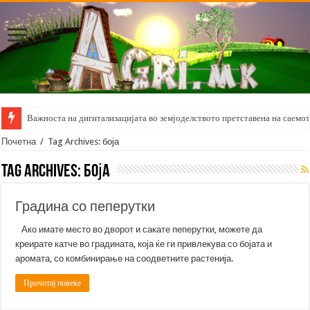
Важноста на дигитализацијата во земјоделството претставена на саемот 
Почетна
/
Tag Archives: боја
Tag Archives:
боја
Градина со пеперутки
Ако имате место во дворот и сакате пеперутки, можете да
креирате катче во градината, која ќе ги привлекува со бојата и
аромата, со комбинирање на соодветните растенија.
Прочитај повеќе