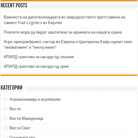
Recent Posts
Важноста на дигитализацијата во земјоделството претставена на
саемот Fruit Logistics во Берлин
Пчелите мора да бидат заштитени за иднината на нашата храна
Агро-прехранбениот сектор во Европа и Централна Азија оценет како
“иновативен” и “инклузивен”
ИПАРД грантови за насади од лешник
ИПАРД грантови за насади од орев
Категории
Агроекономија и агробизнис
Вести
Вести Македонија
Вести Свет
Градинарство