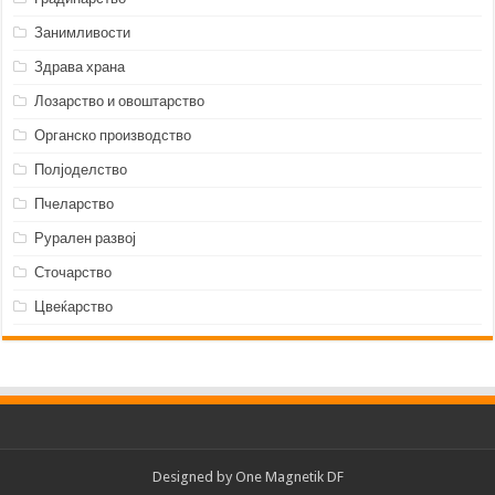
Занимливости
Здрава храна
Лозарство и овоштарство
Органско производство
Полјоделство
Пчеларство
Рурален развој
Сточарство
Цвеќарство
Designed by
One Magnetik DF