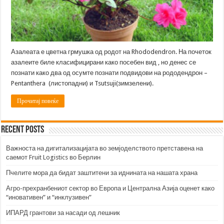
Азалеата е цветна грмушка од родот на Rhododendron. На почеток
азалеите биле класифицирани како посебен вид , но денес се
познати како два од осумте познати подвидови на рододендрон –
Pentanthera (листопадни) и Tsutsuji(зимзелени).
Прочитај повеќе
Recent Posts
Важноста на дигитализацијата во земјоделството претставена на
саемот Fruit Logistics во Берлин
Пчелите мора да бидат заштитени за иднината на нашата храна
Агро-прехранбениот сектор во Европа и Централна Азија оценет како
“иновативен” и “инклузивен”
ИПАРД грантови за насади од лешник