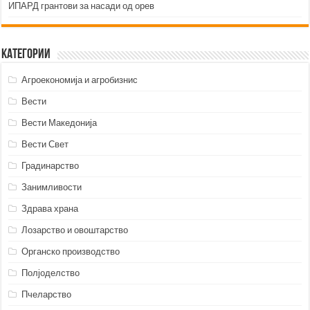
ИПАРД грантови за насади од орев
Категории
Агроекономија и агробизнис
Вести
Вести Македонија
Вести Свет
Градинарство
Занимливости
Здрава храна
Лозарство и овоштарство
Органско производство
Полјоделство
Пчеларство