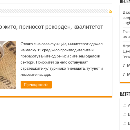
Rece
Важ
земј
Logi
о жито, приносот рекорден, квалитетот
Пче
на 
Откако е на оваа функција, министерот одржал
Агр
најмалку 15 средби со производителите и
Цент
преработувачите од речиси сите земјоделски
“ин
сектори. Приоритет за него остануваат
ИПА
стратешките култури како пченицата, тутунот и
лозовите насади.
ИПА
Прочитај повеќе
Кате
А