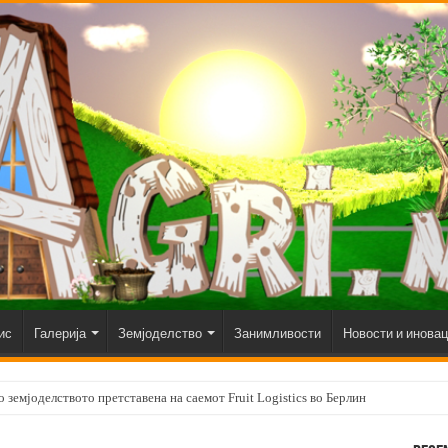
ис
Галерија
Земјоделство
Занимливости
Новости и инова
 земјоделството претставена на саемот Fruit Logistics во Берлин