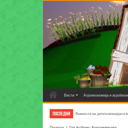
Вести
Агроекономија и агробизн
Последни
Важноста на дигитализацијата во
Почетна
/
Tag Archives: Агротиквешија