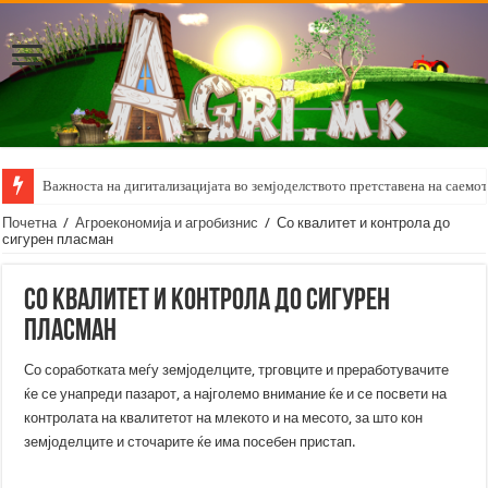
Важноста на дигитализацијата во земјоделството претставена на саемот 
Почетна
/
Агроекономија и агробизнис
/
Со квалитет и контрола до
сигурен пласман
Со квалитет и контрола до сигурен
пласман
Со соработката меѓу земјоделците, трговците и преработувачите
ќе се унапреди пазарот, а најголемо внимание ќе и се посвети на
контролата на квалитетот на млекото и на месото, за што кон
земјоделците и сточарите ќе има посебен пристап.