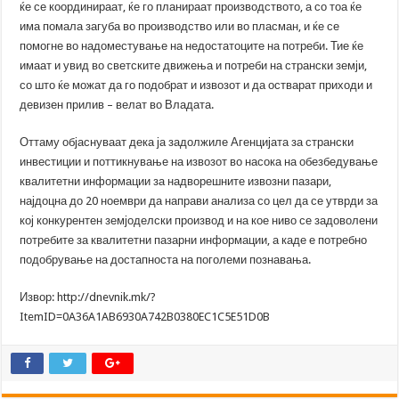
ќе се координираат, ќе го планираат производството, а со тоа ќе
има помала загуба во производство или во пласман, и ќе се
помогне во надоместување на недостатоците на потреби. Тие ќе
имаат и увид во светските движења и потреби на странски земји,
со што ќе можат да го подобрат и извозот и да остварат приходи и
девизен прилив – велат во Владата.
Оттаму објаснуваат дека ја задолжиле Агенцијата за странски
инвестиции и поттикнување на извозот во насока на обезбедување
квалитетни информации за надворешните извозни пазари,
најдоцна до 20 ноември да направи анализа со цел да се утврди за
кој конкурентен земјоделски производ и на кое ниво се задоволени
потребите за квалитетни пазарни информации, а каде е потребно
подобрување на достапноста на поголеми познавања.
Извор: http://dnevnik.mk/?
ItemID=0A36A1AB6930A742B0380EC1C5E51D0B