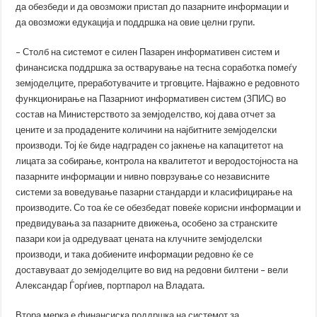
да обезбеди и да овозможи пристап до пазарните информации и
да овозможи едукација и поддршка на овие целни групи.
– Столб на системот е силен Пазарен информативен систем и
финансиска поддршка за остварување на тесна соработка помеѓу
земјоделците, преработувачите и трговците. Најважно е редовното
функционирање на Пазарниот информативен систем (ЗПИС) во
состав на Министерството за земјоделство, кој дава отчет за
цените и за продадените количини на најбитните земјоделски
производи. Тој ќе биде надграден со јакнење на капацитетот на
лицата за собирање, контрола на квалитетот и веродостојноста на
пазарните информации и нивно поврзување со независните
системи за воведување пазарни стандарди и класифицирање на
производите. Со тоа ќе се обезбедат повеќе корисни информации и
предвидувања за пазарните движења, особено за странските
пазари кои ја одредуваат цената на клучните земјоделски
производи, и така добиените информации редовно ќе се
доставуваат до земјоделците во вид на редовни билтени – вели
Александар Ѓорѓиев, портпарол на Владата.
Втора мерка е финансиска поддршка на системот за