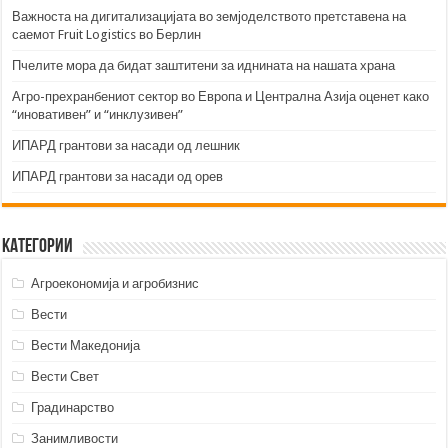
Важноста на дигитализацијата во земјоделството претставена на
саемот Fruit Logistics во Берлин
Пчелите мора да бидат заштитени за иднината на нашата храна
Агро-прехранбениот сектор во Европа и Централна Азија оценет како
“иновативен” и “инклузивен”
ИПАРД грантови за насади од лешник
ИПАРД грантови за насади од орев
Категории
Агроекономија и агробизнис
Вести
Вести Македонија
Вести Свет
Градинарство
Занимливости