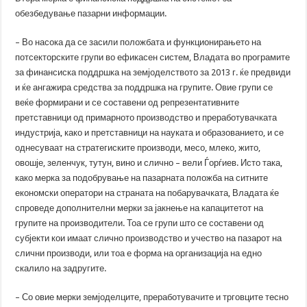
обезбедување пазарни информации.
– Во насока да се засили положбата и функционирањето на
потсекторските групи во ефикасен систем, Владата во програмите
за финансиска поддршка на земјоделството за 2013 г. ќе предвиди
и ќе ангажира средства за поддршка на групите. Овие групи се
веќе формирани и се составени од репрезентативните
претставници од примарното производство и преработувачката
индустрија, како и претставници на науката и образованието, и се
однесуваат на стратегиските производи, месо, млеко, жито,
овошје, зеленчук, тутун, вино и слично – вели Ѓорѓиев. Исто така,
како мерка за подобрување на пазарната положба на ситните
економски оператори на страната на побарувачката, Владата ќе
спроведе дополнителни мерки за јакнење на капацитетот на
групите на производители. Тоа се групи што се составени од
субјекти кои имаат слично производство и учество на пазарот на
слични производи, или тоа е форма на организација на едно
скалило на задругите.
– Со овие мерки земјоделците, преработувачите и трговците тесно