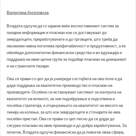
Валентина Ангеловска
Владата одлучи да го зајакне веќе воспоставениот систем за
пазарни информации и пласман кои се доставуваат до
земјоделците, преработувачите и до трговците, што треба да
овозможи нивна поголема профитабилност и продуктивност, а ќе
обезбеди дополнителни финансиски средства и во едукација и
поддршка на овие целни групи за подобар пласман на домашниот
и на странските пазари.
Ова се прави со цел да ја унапреди состојбата на ова поле и да
даде поддршка за квалитетно производство и пласман на
производите. Особено се истакнуваат системот за контрола на
квалитетот на млекото, за чие подобрување е подготвена и
посебна стратегија, и отценувањето на квалитетот на месото на
линија на колење, за што кон земјоделците и сточарите ќе има
посебен пристап. Ова се прави со цел лесно да се дојде до
сигурен пласман на овие производи и до добра заработувачка. За
почеток, Владата одлучи финансиски да ја помогне оваа сфера,