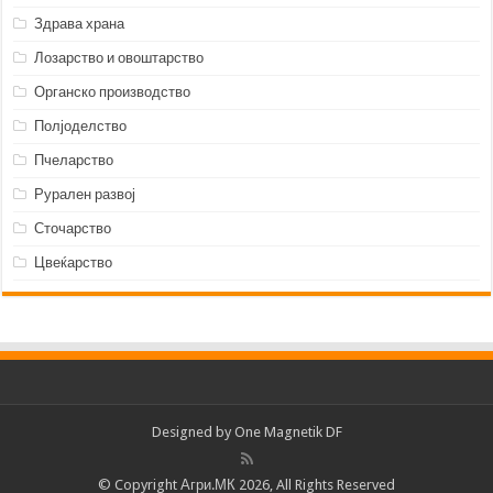
Здрава храна
Лозарство и овоштарство
Органско производство
Полјоделство
Пчеларство
Рурален развој
Сточарство
Цвеќарство
Designed by
One Magnetik DF
© Copyright Агри.МК 2026, All Rights Reserved