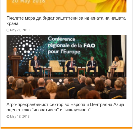
Пчелите мора да бидат заштитени за иднината на нашата
храна
May 21, 2018
Агро-прехранбениот сектор во Европа и Централна Азија
оценет како “иновативен” и “инклузивен”
May 18, 2018