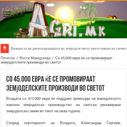
Важноста на дигитализацијата во земјоделството претставена на саемот 
Почетна
/
Вести Македонија
/
Со 45.000 евра ќе се промовираат
земјоделските производи во светот
Со 45.000 евра ќе се промовираат
земјоделските производи во светот
Владата со 415.000 евра ќе поддржи промоција на македонското
извозно земјоделско производство на светски реномирани
земјоделски саеми во текот на оваа година.
Според портпаролот на Владата, Александар Ѓорѓиев,