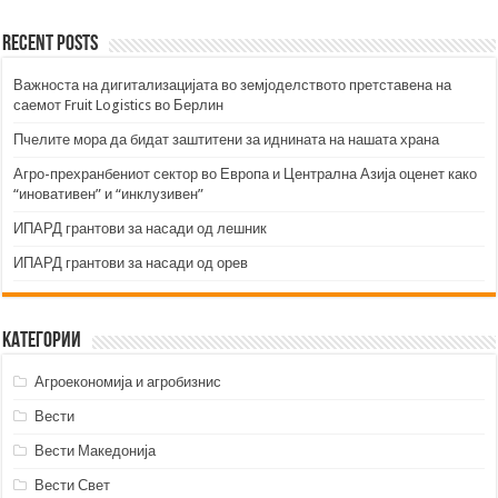
Recent Posts
Важноста на дигитализацијата во земјоделството претставена на
саемот Fruit Logistics во Берлин
Пчелите мора да бидат заштитени за иднината на нашата храна
Агро-прехранбениот сектор во Европа и Централна Азија оценет како
“иновативен” и “инклузивен”
ИПАРД грантови за насади од лешник
ИПАРД грантови за насади од орев
Категории
Агроекономија и агробизнис
Вести
Вести Македонија
Вести Свет