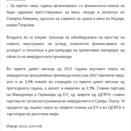
– За првпат оваа година организирано со финансиска помош ќе
биде одржано претставување на вино, овошје и зеленчук во
Северна Америка, односно на саемите за храна и вино во Њујорк,
изјави Ѓеорѓиев.
Владата ќе ги покрие трошоци за обезбедување на простор на
самите, закупување на штанд, комплетно финансирање на
штандот и печатење и дистрибуција на промотивен материјал од
областа на земјоделските производи.
Во првите девет месеци од 2013 година вкупниот извоз на
земјоделски прехранбени производи изнесува 369,7 милиони евра,
што е за 5,9% повеќе во споредба со првите девет месеци од
претходната година, а увозот е намален за 3,9%. Главен партнер
на Македонија е Германија од ЕУ, од земјите од ЦЕФТА главен
партнер во трговската размена во земјоделието е Србија. Околу 70
проценти од нашиот извоз во земјите-членки на ЕУ и во ЦЕФТА е
таргетиран во десетина земји.
Извор:
vecer.com.mk