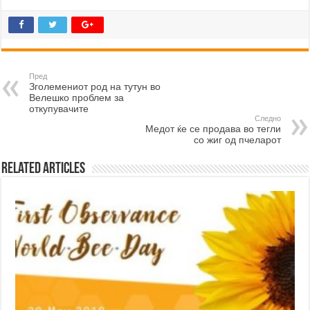
Пред
Зголемениот род на тутун во
Велешко проблем за
откупувачите
Следно
Медот ќе се продава во тегли
со жиг од пчеларот
Related Articles