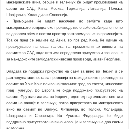
македонските вина, овошје и зеленчук ќе бидат промовирани на
саеми во САД, Кина, Москва, Германија, Литванија, Полска,
Швајцарија, Холандија и Словенија.
– Промоциите ќе бидат насочени во земјите каде што
македонското земјоделско производство е веќе етаблирано, но не
во доволен обем и постои простор за зголемување на промоцијата.
Тоа се пред се земјите од Азија, во прв ред Кина. Ќе одиме на
проширување на оваа палета на промотивни активности на
саемите во САД, каде што има определено присуство и познавање
за македонските земјоделски извозни производи, изјави Ѓеорѓиев.
Владата ќе поддржи присуство на саем за вино во Пекинг и се
разгледува можноста за промоција на македонските производи на
саемот во Хонг Конг или во најголемиот град во светот, кинескиот
град Гуангџоу. Во Европа ќе биде поддржано присуството на
саемот Фрутологистика во Берлин, еден од најголемите светски
саеми на овошје и зеленчук, потоа присуството на македонското
вино на саемот во Вилнус, Литванија, во Полска, Холандија,
Швајцарија и Словенија. Во Руската Федерација ќе биде
поддржано присуството на вино и овошје и зеленчук на два саеми
во Москва.