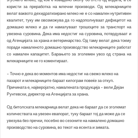
користи за преработка на млечни производи. Од млекарниците
велат ваквото дехидратизирано млеко не е со намален нутритивен
квалитет, туку им овозможува да го надополнуваат дефицитот на
домашно млеко и да ги намалуваат трошоците за транспорт на
увезена суровина. Дека има недостиг на суровина, потврдуваат и
од Агенцијата за храна и ветеринарство. Од таму велат дека токму
поради намаленото домашно производство млекарниците работат
со намален капацитет. Барањето за зголемен увоз од страна на
млекарниците не го коментираат.
– Точно е дека во моментов има недостиг на свежо млеко на
пазарот и млекарниците бараат килограм повеќе за откуп.
Причината е, најверојатно, намалената продукција – вели Дејан
Рунтевски, директор на Агенцијата за храна.
Од битолската млекарница велат дека не бараат да се зголемат
количествата на увезен евапорат, туку бараат тој да може да се
увезува без пречки, посебно во сезоните на намалено домашно
производство на суровина, во текот на есента и зимата.