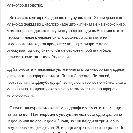
млекопроизводство.
– Во нашата млекарница дневно откупуваме по 12 тони домашно
млеко од фарми во Битолско каде што хигиената е на високо ниво.
Малекопроизводството се уништуваше со години. Во изминатите
периоди имаше млекарници што доцнеа со исплатата на
откупеното млеко, тоа придонесе дел од сточарите да се
откажуваат од овој бизнис. Ова е сериозен проблем и бара
сериозен пристап – вели Радевски.
Од битолската млекарница уште минатата година соопштија дека
увезуваат евапорирано млеко. Тогаш Слободан Петровиќ,
претставник на „Данубе фудс“, во чија сопственост е и битолската
млекарница, тврдеше дека увезените количества евапорирано
млеко се мали.
– Откупот на сурово млеко во Македонија е меѓу 80 и 100 илјади
литри на ден. Ние повремено увезуваме евапорат една цистерна
неделно или на две недели. Значи, на 100 илјади литри дневно
откупено млеко, увезуваме 20 илјади литри евапорат неделно. Не