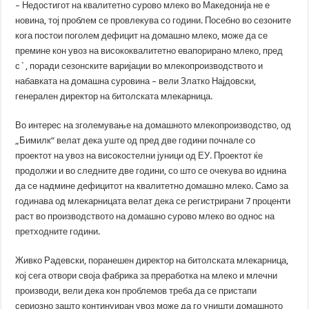
– Недостигот на квалитетно сурово млеко во Македонија не е
новина, тој проблем се провлекува со години. Посебно во сезоните
кога постои поголем дефицит на домашно млеко, може да се
премине кон увоз на висококвалитетно евапорирано млеко, пред
с`, поради сезонските варијации во млекопроизводството и
набавката на домашна суровина – вели Златко Најдовски,
генерален директор на битолската млекарница.
Во интерес на зголемување на домашното млекопроизводство, од
„Бимилк“ велат дека уште од пред две години почнале со
проектот на увоз на високостелни јуници од ЕУ. Проектот ќе
продолжи и во следните две години, со што се очекува во иднина
да се надмине дефицитот на квалитетно домашно млеко. Само за
годинава од млекарницата велат дека се регистрирани 7 проценти
раст во производството на домашно сурово млеко во однос на
претходните години.
Живко Радевски, поранешен директор на битолската млекарница,
кој сега отвори своја фабрика за преработка на млеко и млечни
производи, вели дека кон проблемов треба да се пристапи
сериозно зашто континуиран увоз може да го уништи домашното