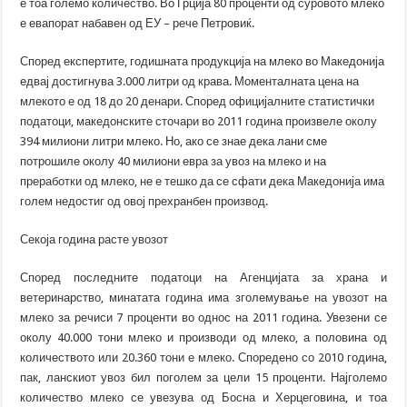
е тоа големо количество. Во Грција 80 проценти од суровото млеко
е евапорат набавен од ЕУ – рече Петровиќ.
Според експертите, годишната продукција на млеко во Македонија
едвај достигнува 3.000 литри од крава. Моменталната цена на
млекото е од 18 до 20 денари. Според официјалните статистички
податоци, македонските сточари во 2011 година произвеле околу
394 милиони литри млеко. Но, ако се знае дека лани сме
потрошиле околу 40 милиони евра за увоз на млеко и на
преработки од млеко, не е тешко да се сфати дека Македонија има
голем недостиг од овој прехранбен производ.
Секоја година расте увозот
Според последните податоци на Агенцијата за храна и
ветеринарство, минатата година има зголемување на увозот на
млеко за речиси 7 проценти во однос на 2011 година. Увезени се
околу 40.000 тони млеко и производи од млеко, а половина од
количеството или 20.360 тони е млеко. Споредено со 2010 година,
пак, ланскиот увоз бил поголем за цели 15 проценти. Најголемо
количество млеко се увезува од Босна и Херцеговина, и тоа