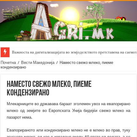
Важноста на дигитализацијата во земјоделството претставена на саемот 
Почетна
/
Вести Македонија
/
Наместо свежо млеко, пиеме
кондензирано
Наместо свежо млеко, пиеме
кондензирано
Млекарниците во државава бараат зголемен увоз на евапорирано
млеко од земјите во Европската Унија бидејќи свежо млеко на
пазарот нема.
Евапорираното или кондензирано млеко не е млеко во прав, туку
згуснато млеко, од кое е извадено околу 60 отсто од водата, а се