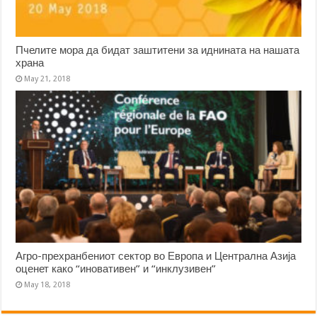
Пчелите мора да бидат заштитени за иднината на нашата
храна
May 21, 2018
Агро-прехранбениот сектор во Европа и Централна Азија
оценет како “иновативен” и “инклузивен”
May 18, 2018