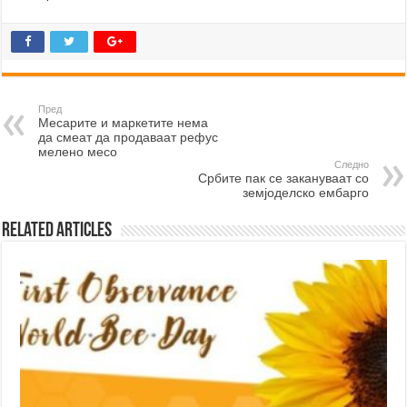
Пред
Месарите и маркетите нема
да смеат да продаваат рефус
мелено месо
Следно
Србите пак се закануваат со
земјоделско ембарго
Related Articles