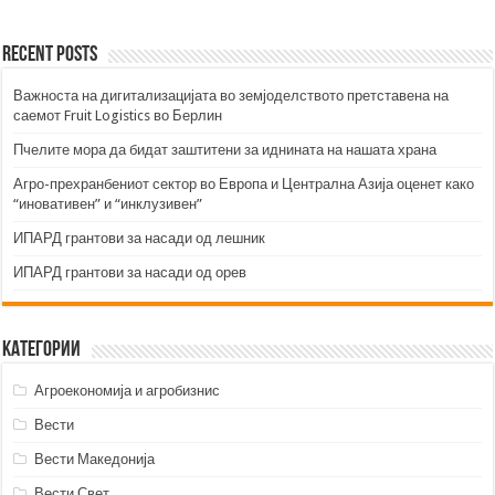
Recent Posts
Важноста на дигитализацијата во земјоделството претставена на
саемот Fruit Logistics во Берлин
Пчелите мора да бидат заштитени за иднината на нашата храна
Агро-прехранбениот сектор во Европа и Централна Азија оценет како
“иновативен” и “инклузивен”
ИПАРД грантови за насади од лешник
ИПАРД грантови за насади од орев
Категории
Агроекономија и агробизнис
Вести
Вести Македонија
Вести Свет