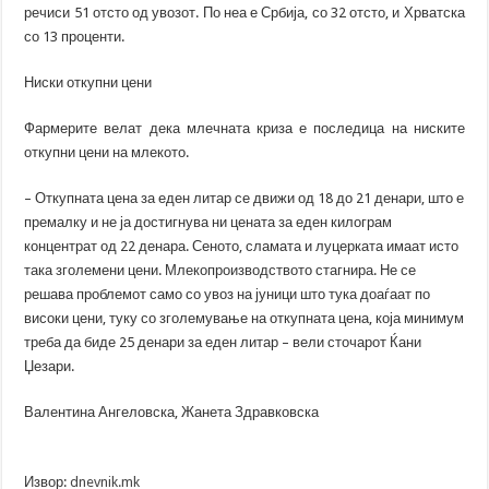
речиси 51 отсто од увозот. По неа е Србија, со 32 отсто, и Хрватска
со 13 проценти.
Ниски откупни цени
Фармерите велат дека млечната криза е последица на ниските
откупни цени на млекото.
– Откупната цена за еден литар се движи од 18 до 21 денари, што е
премалку и не ја достигнува ни цената за еден килограм
концентрат од 22 денара. Сеното, сламата и луцерката имаат исто
така зголемени цени. Млекопроизводството стагнира. Не се
решава проблемот само со увоз на јуници што тука доаѓаат по
високи цени, туку со зголемување на откупната цена, која минимум
треба да биде 25 денари за еден литар – вели сточарот Ќани
Џезари.
Валентина Ангеловска, Жанета Здравковска
Извор:
dnevnik.mk