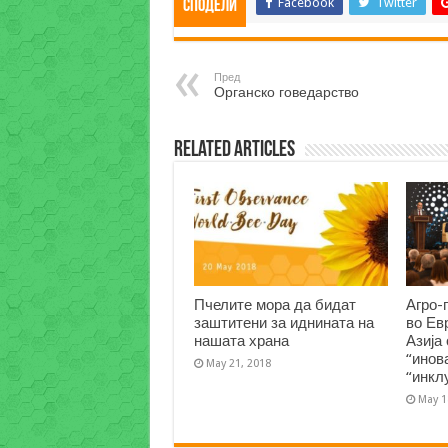
Facebook
Twitter
Сподели
Пред
Органско говедарство
Related Articles
Пчелите мора да бидат
Агро-
заштитени за иднината на
во Ев
нашата храна
Азија
“инов
May 21, 2018
“инкл
May 1