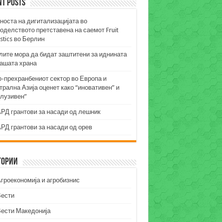
nt Posts
носта на дигитализацијата во
оделството претставена на саемот Fruit
stics во Берлин
лите мора да бидат заштитени за иднината
нашата храна
о-прехранбениот сектор во Европа и
рална Азија оценет како “иновативен” и
клузивен”
РД грантови за насади од лешник
РД грантови за насади од орев
гории
гроекономија и агробизнис
Вести
Вести Македонија