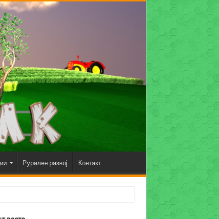
ции
Рурален развој
Контакт