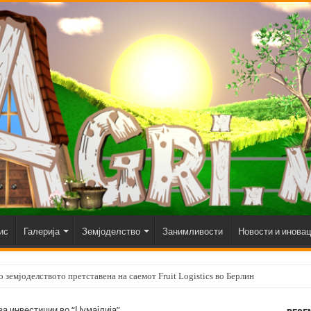
ис
Галерија
Земјоделство
Занимливости
Новости и инова
 земјоделството претставена на саемот Fruit Logistics во Берлин
за инвестиции во “Џумајлија”