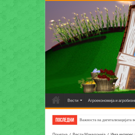
Вести
Агроекономија и агробизн
Последни
Важноста на дигитализацијата во
Почетна
/
Вести Македонија
/
Има интерес 