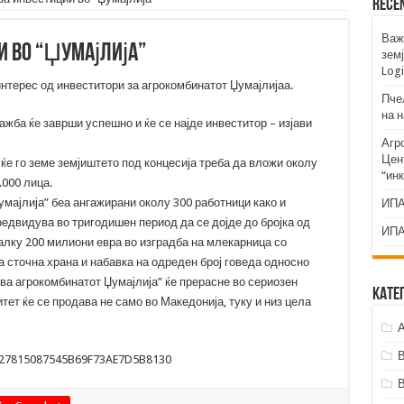
Rece
Важ
и во “Џумајлија”
земј
Logi
нтерес од инвеститори за агрокомбинатот Џумајлијаа.
Пче
на 
ажба ќе заврши успешно и ќе се најде инвеститор – изјави
Агр
Цент
ќе го земе земјиштето под концесија треба да вложи околу
“ин
.000 лица.
мајлија” беа ангажирани околу 300 работници како и
ИПА
редвидува во тригодишен период да се дојде до бројка од
ИПА
алку 200 милиони евра во изградба на млекарница со
а сточна храна и набавка на одреден број говеда односно
ува агрокомбинатот Џумајлија” ќе прерасне во сериозен
Кате
тет ќе се продава не само во Македонија, туку и низ цела
А
7027815087545B69F73AE7D5B8130