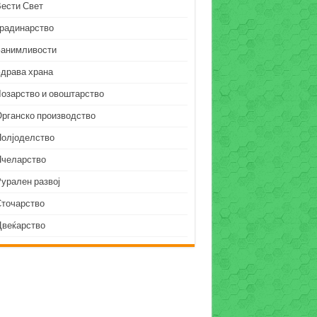
Вести Свет
Градинарство
Занимливости
Здрава храна
Лозарство и овоштарство
Органско производство
Полјоделство
Пчеларство
урален развој
Сточарство
Цвеќарство