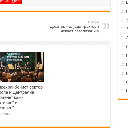
Google +
Следно
Десетици илјади трактори
чекаат легализација
Р
прехранбениот сектор
ропа и Централна
 оценет како
ативен” и
узивен”
8, 2018