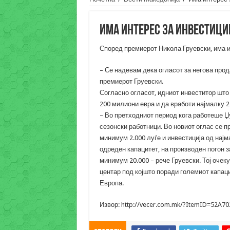
Има интерес за инвестици
Според премиерот Никола Груевски, има и
– Се надевам дека огласот за негова прод
премиерот Груевски.
Согласно огласот, идниот инвеститор што 
200 милиони евра и да вработи најмалку 2
– Во претходниот период кога работеше Џу
сезонски работници. Во новиот оглас се п
минимум 2.000 луѓе и инвестиција од најм
одреден капацитет, на производен погон з
минимум 20.000 – рече Груевски. Тој очек
центар под којшто поради големиот капаци
Европа.
Извор: http://vecer.com.mk/?ItemID=52A