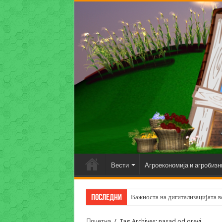
Вести
Агроекономија и агробизн
Последни
Важноста на дигитализацијата во
Почетна
/
Tag Archives: nasad od orevi