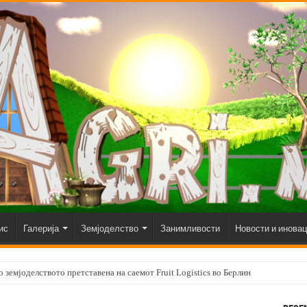
ис
Галерија
Земјоделство
Занимливости
Новости и инова
 земјоделството претставена на саемот Fruit Logistics во Берлин