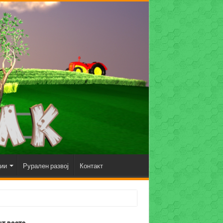
ции
Рурален развој
Контакт