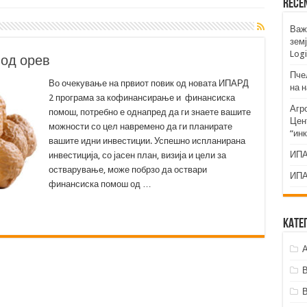
Rece
Важ
земј
Logi
 од орев
Пче
Во очекување на првиот повик од новата ИПАРД
на 
2 програма за кофинансирање и финансиска
Агр
помош, потребно е однапред да ги знаете вашите
Цент
можности со цел навремено да ги планирате
“ин
вашите идни инвестиции. Успешно испланирана
ИПА
инвестиција, со јасен план, визија и цели за
остварување, може побрзо да оствари
ИПА
финансиска помош од …
Кате
А