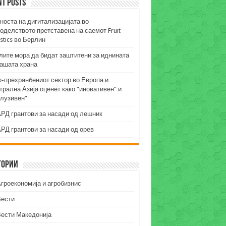
nt Posts
носта на дигитализацијата во
оделството претставена на саемот Fruit
stics во Берлин
лите мора да бидат заштитени за иднината
нашата храна
о-прехранбениот сектор во Европа и
рална Азија оценет како “иновативен” и
клузивен”
РД грантови за насади од лешник
РД грантови за насади од орев
гории
гроекономија и агробизнис
Вести
Вести Македонија