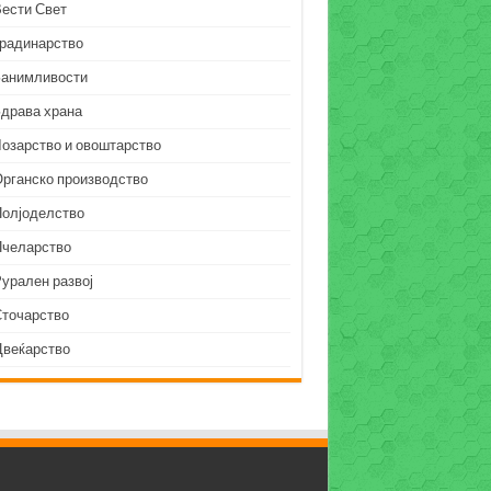
Вести Свет
Градинарство
Занимливости
Здрава храна
Лозарство и овоштарство
Органско производство
Полјоделство
Пчеларство
урален развој
Сточарство
Цвеќарство