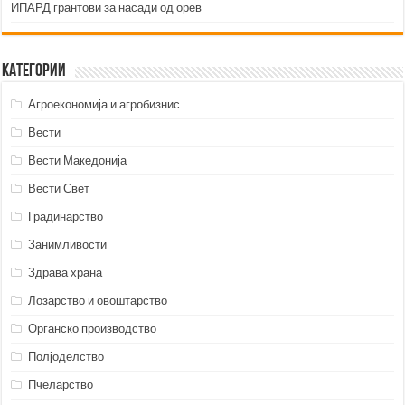
ИПАРД грантови за насади од орев
Категории
Агроекономија и агробизнис
Вести
Вести Македонија
Вести Свет
Градинарство
Занимливости
Здрава храна
Лозарство и овоштарство
Органско производство
Полјоделство
Пчеларство