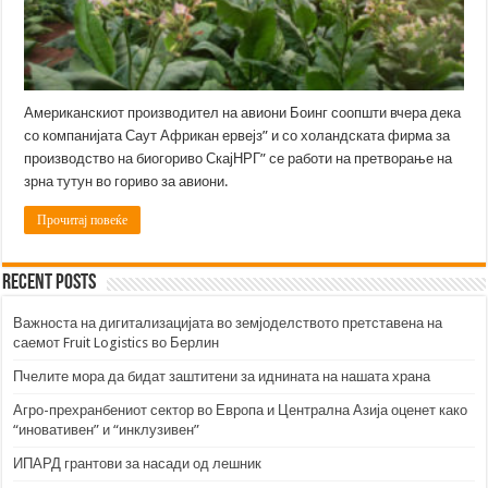
Американскиот производител на авиони Боинг соопшти вчера дека
со компанијата Саут Африкан ервејз” и со холандската фирма за
производство на биогориво СкајНРГ” се работи на претворање на
зрна тутун во гориво за авиони.
Прочитај повеќе
Recent Posts
Важноста на дигитализацијата во земјоделството претставена на
саемот Fruit Logistics во Берлин
Пчелите мора да бидат заштитени за иднината на нашата храна
Агро-прехранбениот сектор во Европа и Централна Азија оценет како
“иновативен” и “инклузивен”
ИПАРД грантови за насади од лешник