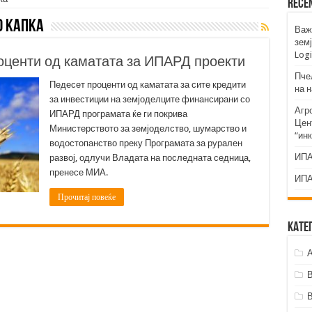
Rece
о капка
Важ
земј
Logi
оценти од каматата за ИПАРД проекти
Пче
Педесет проценти од каматата за сите кредити
на 
за инвестиции на земјоделците финансирани со
Агр
ИПАРД програмата ќе ги покрива
Цент
Министерството за земјоделство, шумарство и
“ин
водостопанство преку Програмата за рурален
ИПА
развој, одлучи Владата на последната седница,
пренесе МИА.
ИПА
Прочитај повеќе
Кате
А