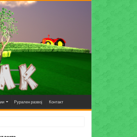
ции
Рурален развој
Контакт