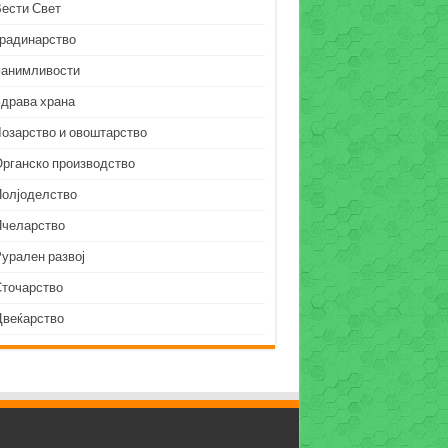
Вести Свет
Градинарство
Занимливости
Здрава храна
Лозарство и овоштарство
Органско производство
Полјоделство
Пчеларство
урален развој
Сточарство
Цвеќарство