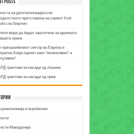
nt Posts
носта на дигитализацијата во
оделството претставена на саемот Fruit
stics во Берлин
лите мора да бидат заштитени за иднината
нашата храна
о-прехранбениот сектор во Европа и
рална Азија оценет како “иновативен” и
клузивен”
РД грантови за насади од лешник
РД грантови за насади од орев
гории
гроекономија и агробизнис
Вести
Вести Македонија