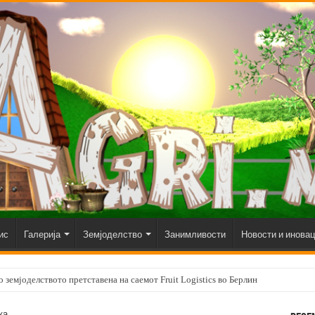
ис
Галерија
Земјоделство
Занимливости
Новости и инова
 земјоделството претставена на саемот Fruit Logistics во Берлин
ка