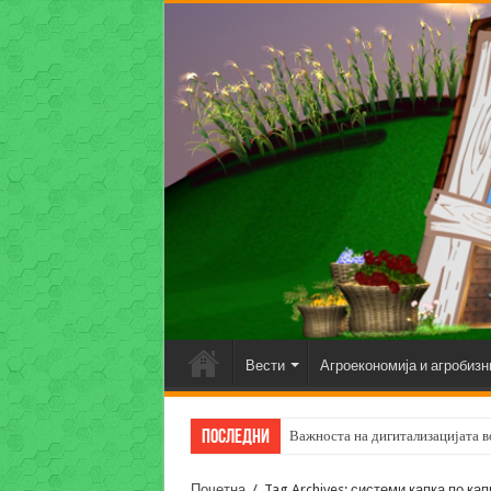
Вести
Агроекономија и агробизн
Последни
Важноста на дигитализацијата во
Почетна
/
Tag Archives: системи капка по кап