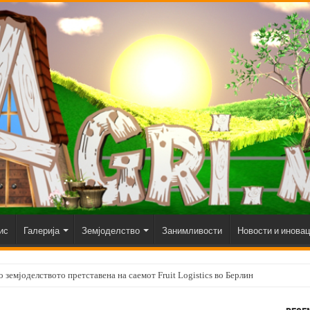
ис
Галерија
Земјоделство
Занимливости
Новости и инова
 земјоделството претставена на саемот Fruit Logistics во Берлин