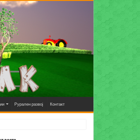
ции
Рурален развој
Контакт