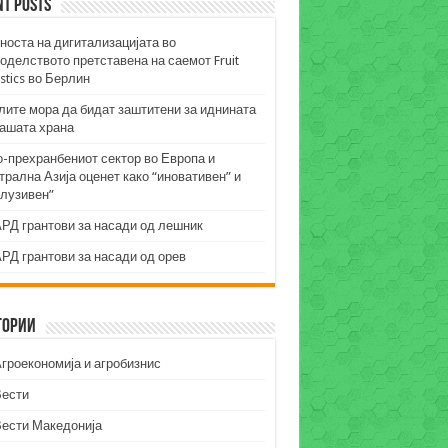
nt Posts
носта на дигитализацијата во
оделството претставена на саемот Fruit
stics во Берлин
лите мора да бидат заштитени за иднината
нашата храна
о-прехранбениот сектор во Европа и
рална Азија оценет како “иновативен” и
клузивен”
РД грантови за насади од лешник
РД грантови за насади од орев
гории
гроекономија и агробизнис
Вести
Вести Македонија