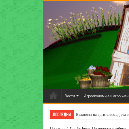
Вести
Агроекономија и агробизн
Последни
Важноста на дигитализацијата во
Почетна
/
Tag Archives: Прилепски комбинат