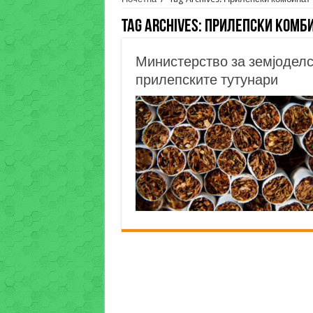
Tag Archives:
Прилепски комб
Министерство за земјоделс
прилепските тутунари