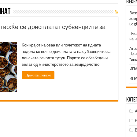
Rece
инат
Важ
земј
Logi
тво:Ќе се доисплатат субвенциите за
Пче
на 
Кон крајот на оваа или почетокот на идната
Агр
недела ќе почне доисплатата на субвенциите за
Цент
ланската реколта тутун. Парите се обезбедени,
“ин
велат од министерството за земјоделство.
ИПА
Прочитај повеќе
ИПА
Кате
А