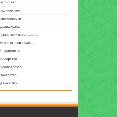
Вести Свет
Градинарство
Занимливости
Здрава храна
Лозарство и овоштарство
Органско производство
Полјоделство
Пчеларство
урален развој
Сточарство
Цвеќарство